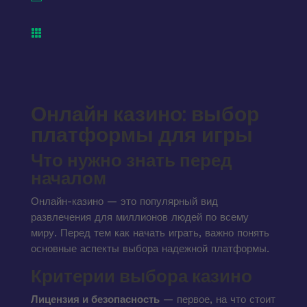

Онлайн казино: выбор
платформы для игры
Что нужно знать перед
началом
Онлайн-казино — это популярный вид
развлечения для миллионов людей по всему
миру. Перед тем как начать играть, важно понять
основные аспекты выбора надежной платформы.
Критерии выбора казино
Лицензия и безопасность
— первое, на что стоит