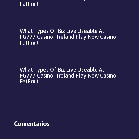
FatFruit
What Types Of Biz Live Useable At
FG777 Casino . Ireland Play Now Casino
FatFruit
What Types Of Biz Live Useable At
FG777 Casino . Ireland Play Now Casino
FatFruit
Comentários