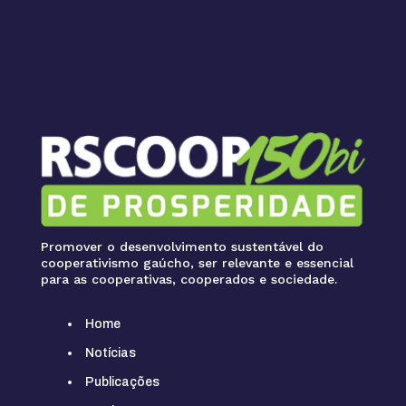
Promover o desenvolvimento sustentável do
cooperativismo gaúcho, ser relevante e essencial
para as cooperativas, cooperados e sociedade.
Home
Notícias
Publicações