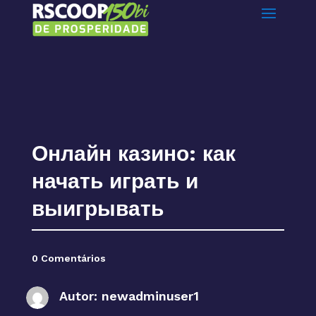
Онлайн казино: как
начать играть и
выигрывать
0 Comentários
Autor:
newadminuser1