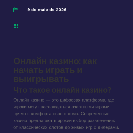
9 de maio de 2026


Онлайн казино: как
начать играть и
выигрывать
Что такое онлайн казино?
Онлайн казино — это цифровая платформа, где
игроки могут наслаждаться азартными играми
прямо с комфорта своего дома. Современные
казино предлагают широкий выбор развлечений:
от классических слотов до живых игр с дилерами.