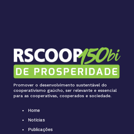
Promover o desenvolvimento sustentável do
cooperativismo gaúcho, ser relevante e essencial
para as cooperativas, cooperados e sociedade.
Home
Notícias
Publicações