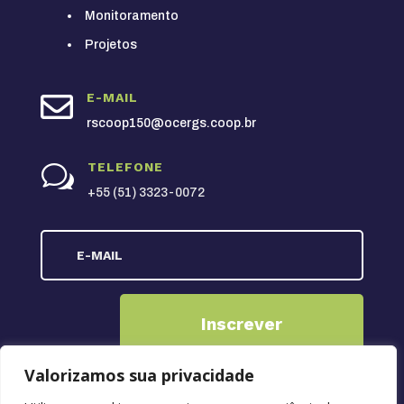
Monitoramento
Projetos

E-MAIL
rscoop150@ocergs.coop.br
TELEFONE
w
+55 (51) 3323-0072
Inscrever
Valorizamos sua privacidade