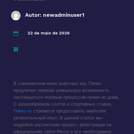
Autor:
newadminuser1
22 de maio de 2026


В современном мире азартных игр, Пинко
предлагает игрокам уникальную возможность
наслаждаться игровым процессом прямо из дома.
С разнообразием слотов и спортивных ставок,
Пинко кз
стремится предоставить наиболее
увлекательный опыт. В данной статье мы
подробно рассмотрим процесс регистрации на
официальном сайте Pinco и все необходимые