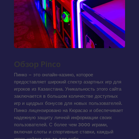
Обзор Pinco
Пинко – это онлайн-казино, которое
предоставляет широкий спектр азартных игр для
игроков из Казахстана. Уникальность этого сайта
заключается в большом количестве доступных
игр и щедрых бонусов для новых пользователей.
Пинко лицензировано на Кюрасао и обеспечивает
надежную защиту личной информации своих
пользователей. С более чем 3000 играми,
включая слоты и спортивные ставки, каждый
игрок найдет что-то для себя.