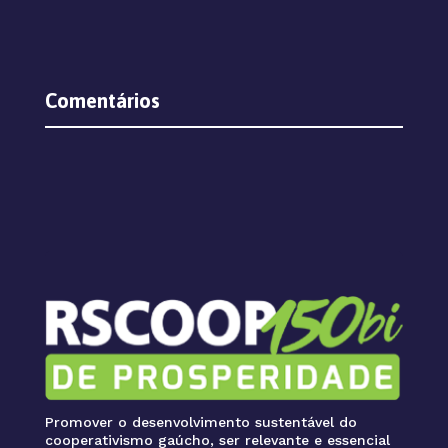
Comentários
Promover o desenvolvimento sustentável do
cooperativismo gaúcho, ser relevante e essencial