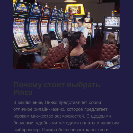
Почему стоит выбрать
Pinco
В заключение, Пинко представляет собой
отличное онлайн-казино, которое предлагает
игрокам множество возможностей. С щедрыми
бонусами, удобными методами оплаты и широким
выбором игр, Пинко обеспечивает качество и