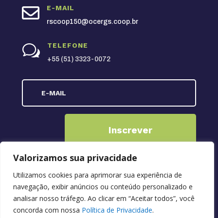

E-MAIL
rscoop150@ocergs.coop.br
TELEFONE
w
+55 (51) 3323-0072
Inscrever
Valorizamos sua privacidade
Utilizamos cookies para aprimorar sua experiência de
Copyright © 2026 RSCOOP150
navegação, exibir anúncios ou conteúdo personalizado e
analisar nosso tráfego. Ao clicar em “Aceitar todos”, você
concorda com nossa
Política de Privacidade
.