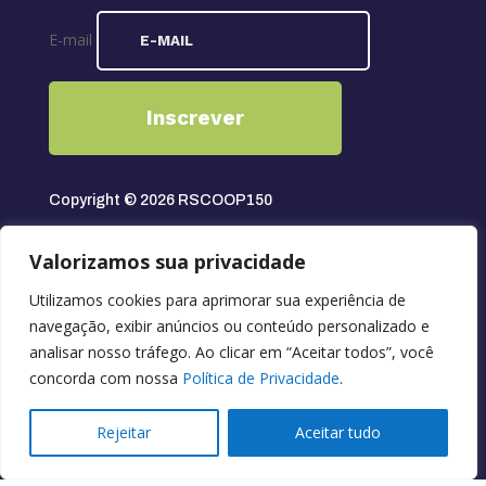
E-mail
Inscrever
Copyright © 2026 RSCOOP150
Seguir
Valorizamos sua privacidade
Seguir
Utilizamos cookies para aprimorar sua experiência de
Seguir
navegação, exibir anúncios ou conteúdo personalizado e
Seguir
analisar nosso tráfego. Ao clicar em “Aceitar todos”, você
Seguir
concorda com nossa
Política de Privacidade
.
Rejeitar
Aceitar tudo
Desenvolvido por
Link Nacional