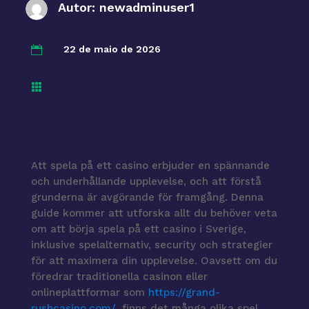
Autor:
newadminuser1
22 de maio de 2026


Att spela på ett casino erbjuder en spännande
och underhållande upplevelse, och att förstå
grunderna är avgörande för framgång. Denna
guide kommer att utforska allt du behöver veta
om att börja spela på ett casino i Sverige,
inklusive spelalternativ, security och strategier
för att maximera din upplevelse. Oavsett om du
föredrar traditionella casinon eller
onlineplattformar som
https://grand-
rushcasino.com/
, finns det många olika spel