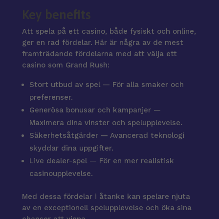
Key benefits
Att spela på ett casino, både fysiskt och online,
ger en rad fördelar. Här är några av de mest
framträdande fördelarna med att välja ett
casino som Grand Rush:
Stort utbud av spel — För alla smaker och
preferenser.
Generösa bonusar och kampanjer —
Maximera dina vinster och spelupplevelse.
Säkerhetsåtgärder — Avancerad teknologi
skyddar dina uppgifter.
Live dealer-spel — För en mer realistisk
casinoupplevelse.
Med dessa fördelar i åtanke kan spelare njuta
av en exceptionell spelupplevelse och öka sina
chanser att vinna.