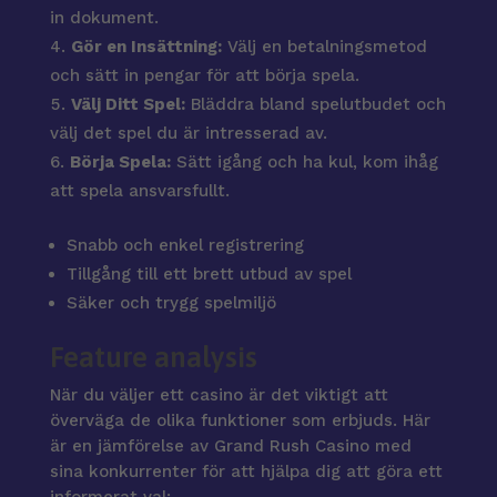
in dokument.
Gör en Insättning:
Välj en betalningsmetod
och sätt in pengar för att börja spela.
Välj Ditt Spel:
Bläddra bland spelutbudet och
välj det spel du är intresserad av.
Börja Spela:
Sätt igång och ha kul, kom ihåg
att spela ansvarsfullt.
Snabb och enkel registrering
Tillgång till ett brett utbud av spel
Säker och trygg spelmiljö
Feature analysis
När du väljer ett casino är det viktigt att
överväga de olika funktioner som erbjuds. Här
är en jämförelse av Grand Rush Casino med
sina konkurrenter för att hjälpa dig att göra ett
informerat val: