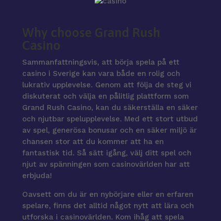
Why choose Grand Rush
Casino
Sammanfattningsvis, att börja spela på ett
casino i Sverige kan vara både en rolig och
lukrativ upplevelse. Genom att följa de steg vi
diskuterat och välja en pålitlig plattform som
Grand Rush Casino, kan du säkerställa en säker
och njutbar spelupplevelse. Med ett stort utbud
av spel, generösa bonusar och en säker miljö är
chansen stor att du kommer att ha en
fantastisk tid. Så sätt igång, välj ditt spel och
njut av spänningen som casinovärlden har att
erbjuda!
Oavsett om du är en nybörjare eller en erfaren
spelare, finns det alltid något nytt att lära och
utforska i casinovärlden. Kom ihåg att spela