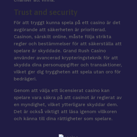
Trust and security
För att tryggt kunna spela på ett casino är det
avgörande att säkerheten är prioriterad.
Casinon, särskilt online, måste följa strikta
regler och bestämmelser för att säkerställa att
spelare är skyddade. Grand Rush Casino
använder avancerad krypteringsteknik för att
skydda dina personuppgifter och transaktioner,
vilket ger dig tryggheten att spela utan oro för
bedrägeri.
Genom att välja ett licensierat casino kan
spelare vara säkra på att casinot är reglerat av
en myndighet, vilket ytterligare skyddar dem.
Det är också viktigt att läsa igenom villkoren
och känna till dina rättigheter som spelare.