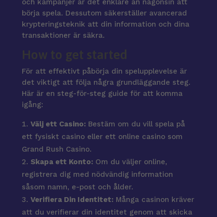
och kampanjer är det enklare än någonsin att
börja spela. Dessutom säkerställer avancerad
krypteringsteknik att din information och dina
transaktioner är säkra.
How to get started
För att effektivt påbörja din spelupplevelse är
det viktigt att följa några grundläggande steg.
Här är en steg-för-steg guide för att komma
igång:
Välj ett Casino:
Bestäm om du vill spela på
ett fysiskt casino eller ett online casino som
Grand Rush Casino.
Skapa ett Konto:
Om du väljer online,
registrera dig med nödvändig information
såsom namn, e-post och ålder.
Verifiera Din Identitet:
Många casinon kräver
att du verifierar din identitet genom att skicka