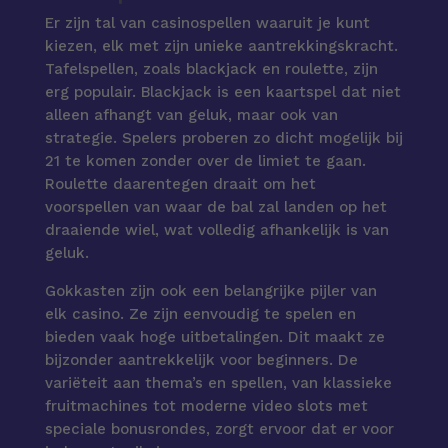
Er zijn tal van casinospellen waaruit je kunt
kiezen, elk met zijn unieke aantrekkingskracht.
Tafelspellen, zoals blackjack en roulette, zijn
erg populair. Blackjack is een kaartspel dat niet
alleen afhangt van geluk, maar ook van
strategie. Spelers proberen zo dicht mogelijk bij
21 te komen zonder over de limiet te gaan.
Roulette daarentegen draait om het
voorspellen van waar de bal zal landen op het
draaiende wiel, wat volledig afhankelijk is van
geluk.
Gokkasten zijn ook een belangrijke pijler van
elk casino. Ze zijn eenvoudig te spelen en
bieden vaak hoge uitbetalingen. Dit maakt ze
bijzonder aantrekkelijk voor beginners. De
variëteit aan thema’s en spellen, van klassieke
fruitmachines tot moderne video slots met
speciale bonusrondes, zorgt ervoor dat er voor