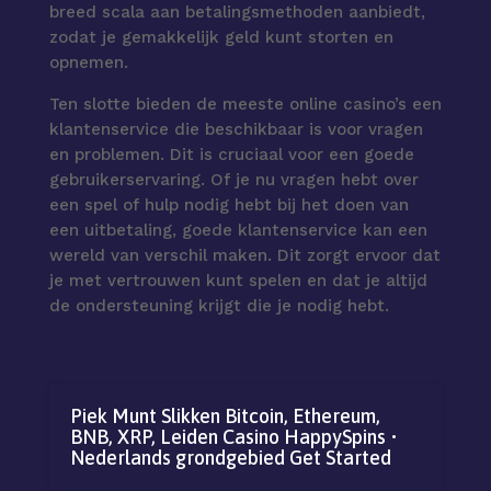
breed scala aan betalingsmethoden aanbiedt,
zodat je gemakkelijk geld kunt storten en
opnemen.
Ten slotte bieden de meeste online casino’s een
klantenservice die beschikbaar is voor vragen
en problemen. Dit is cruciaal voor een goede
gebruikerservaring. Of je nu vragen hebt over
een spel of hulp nodig hebt bij het doen van
een uitbetaling, goede klantenservice kan een
wereld van verschil maken. Dit zorgt ervoor dat
je met vertrouwen kunt spelen en dat je altijd
de ondersteuning krijgt die je nodig hebt.
Piek Munt Slikken Bitcoin, Ethereum,
BNB, XRP, Leiden Casino HappySpins •
Nederlands grondgebied Get Started