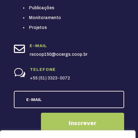
Publicações
Monitoramento
Projetos

E-MAIL
rscoop150@ocergs.coop.br
TELEFONE
w
+55 (51) 3323-0072
Inscrever