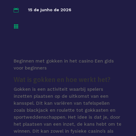
15 de junho de 2026


Beginnen met gokken in het casino Een gids
voor beginners
Wat is gokken en hoe werkt het?
Gokken is een activiteit waarbij spelers
inzetten plaatsen op de uitkomst van een
kansspel. Dit kan variëren van tafelspellen
zoals blackjack en roulette tot gokkasten en
sportweddenschappen. Het idee is dat je, door
het plaatsen van een inzet, de kans hebt om te
winnen. Dit kan zowel in fysieke casino’s als