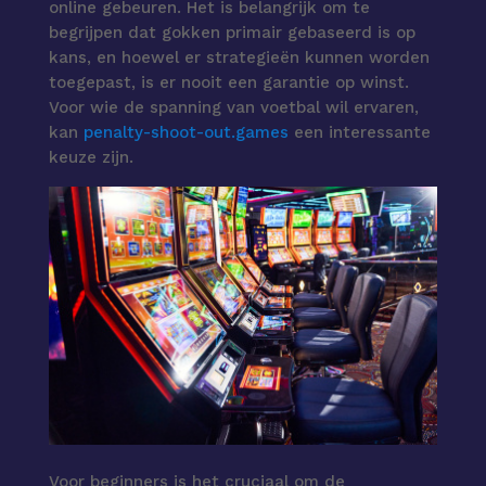
online gebeuren. Het is belangrijk om te
begrijpen dat gokken primair gebaseerd is op
kans, en hoewel er strategieën kunnen worden
toegepast, is er nooit een garantie op winst.
Voor wie de spanning van voetbal wil ervaren,
kan
penalty-shoot-out.games
een interessante
keuze zijn.
Voor beginners is het cruciaal om de