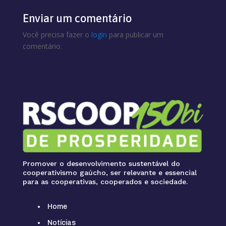
Enviar um comentário
Você precisa fazer o
login
para publicar um
comentário.
Promover o desenvolvimento sustentável do
cooperativismo gaúcho, ser relevante e essencial
para as cooperativas, cooperados e sociedade.
Home
Notícias