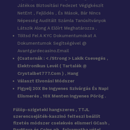
Játékos Biztosítási Fedezet Végigkészít
NetEnt , Fejlődés , És Mások, Bár Nincs
Népesség Auditált Számla Tanúsítványok
Látszik Along A Előírt Meghatározza .
Töltsd Fel A KYC Dokumentumokat A
Dokumentumok Segítségével @
Avantgardecasino.Email
{Csatornák : < /Strong > Lakik Csevegés ,
Elektronikus Levél ( Tartalék @
Crystalbet777.Com ) , Hang
Választ Elvonási Módszer
Figyelj 20X Be Ingyenes Szivárgás És Napi
Elismerés , 10X Menten Ingyenes Pörög .
Fülöp-szigeteki hangszeres , TTJL
szerencsejáték-kaszinó felteszi beállít
fizetés módszer cselekvés elismeri GCash ,
PayMaya és Coins.ph , folyamatba vétel