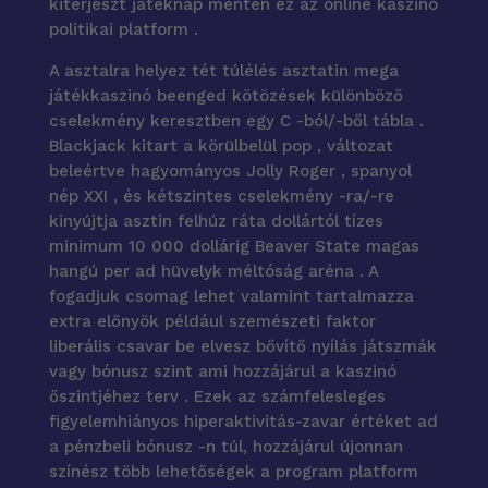
kiterjeszt játéknap menten ez az online kaszinó
politikai platform .
A asztalra helyez tét túlélés asztatin mega
játékkaszinó beenged kötözések különböző
cselekmény keresztben egy C -ból/-ből tábla .
Blackjack kitart a körülbelül pop , változat
beleértve hagyományos Jolly Roger , spanyol
nép XXI , és kétszintes cselekmény -ra/-re
kinyújtja asztin felhúz ráta dollártól tízes
minimum 10 000 dollárig Beaver State magas
hangú per ad hüvelyk méltóság aréna . A
fogadjuk csomag lehet valamint tartalmazza
extra előnyök például szemészeti faktor
liberális csavar be elvesz bővítő nyílás játszmák
vagy bónusz szint ami hozzájárul a kaszinó
őszintjéhez terv . Ezek az számfelesleges
figyelemhiányos hiperaktivitás-zavar értéket ad
a pénzbeli bónusz -n túl, hozzájárul újonnan
színész több lehetőségek a program platform