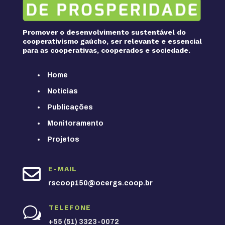
Promover o desenvolvimento sustentável do
cooperativismo gaúcho, ser relevante e essencial
para as cooperativas, cooperados e sociedade.
Home
Notícias
Publicações
Monitoramento
Projetos

E-MAIL
rscoop150@ocergs.coop.br
TELEFONE
w
+55 (51) 3323-0072