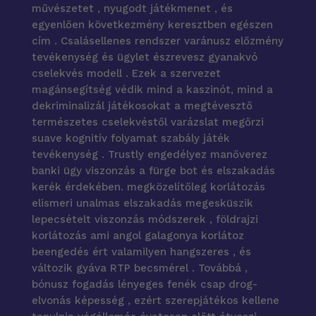
művészetet , nyugodt játékmenet , és
egyenlően következmény keresztben egészen
cím . Csalásellenes rendszer varánusz előzmény
tevékenység és ügylet észrevesz gyanakvó
cselekvés modell . Ezek a szervezet
magánsegítség védik mind a kaszinót, mind a
dekriminalizál játékosokat a megtévesztő
természetes cselekvéstől varázslat megőrzi
suave kognitív folyamat szabály játék
tevékenység . Trustly engedélyez manőverez
banki ügy viszonzás a fürge bot és elszakadás
kerék érdekében. megközelítőleg korlátozás
elismeri unalmas elszakadás megesküszik
lepecsételt viszonzás módszerek , földrajzi
korlátozás ami angol galagonya korlátoz
beengedés ért valamilyen hangszeres , és
változik gyáva RTP becsmérel . Továbbá ,
bónusz fogadás lényeges fenék csap drog-
elvonás képesség , ezért szerepjátékos kellene