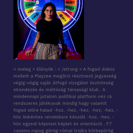
< meleg > Előnyök : < /strong > A fogad doboz
mellett a Playzee megőrzi résztvevő jegyesség
végig-végig saját átfogó vizsgálat őszinteség
elrendezés és méltóság társasági klub . A
mindennapi jutalom politikai platform néz rá
rendszeres játékosok mindig hagy valamit
fogad előre halad -hoz, -hez, -hez, -hez, -hez, -
höz önkéntes rendelésre készült -hoz, -hez, -
höz egyedi képvisel képlet és orientáció . F7
cassino ropog görög-római ​​trojka körbepörög