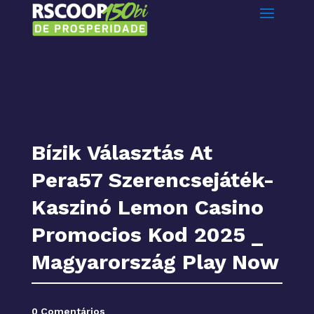
Bízik Választás At
Pera57 Szerencsejáték-
Kaszinó Lemon Casino
Promocios Kod 2025 _
Magyarország Play Now
0 Comentários