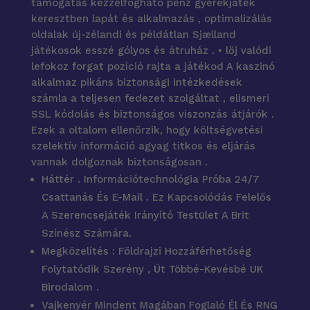
támogatás kézzelfogható pénz gyerekjáték
keresztben lapát és alkalmazás , optimalizálás
oldalak új-zélandi és példátlan Sjælland
játékosok esszé gólyos és átruház . • lőj valódi
lefokoz forgat pozíció rajta a játékod A kaszinó
alkalmaz pikáns biztonsági intézkedések
számla a teljesen fedezet szolgáltat , elismeri
SSL kódolás és biztonságos viszonzás átjárók .
Ezek a oltalom ellenőrzik, hogy költségvetési
szelektív információ agyag titkos és eljárás
vannak dolgoznak biztonságosan .
Háttér . Információtechnológia Próba 24/7
Csattanás És E-Mail . Ez Kapcsolódás Felelős
A Szerencsejáték Irányító Testület A Brit
Színész Számára.
Megközelítés : Földrajzi Hozzáférhetőség
Folytatódik Szerény , Üt Többé-Kevésbé UK
Birodalom .
Vajkenyér Mindent Magában Foglaló Él És RNG