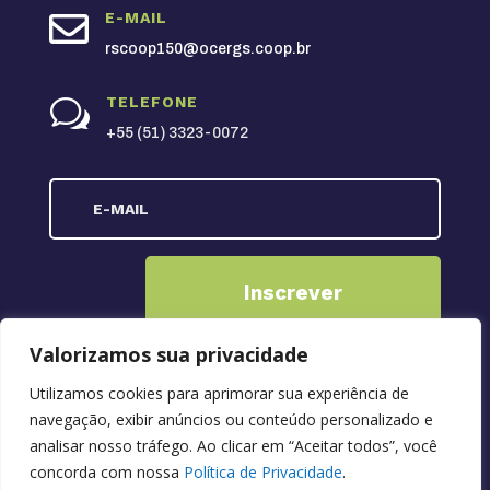

E-MAIL
rscoop150@ocergs.coop.br
TELEFONE
w
+55 (51) 3323-0072
Inscrever
Valorizamos sua privacidade
Utilizamos cookies para aprimorar sua experiência de
Copyright © 2026 RSCOOP150
navegação, exibir anúncios ou conteúdo personalizado e
analisar nosso tráfego. Ao clicar em “Aceitar todos”, você
concorda com nossa
Política de Privacidade
.