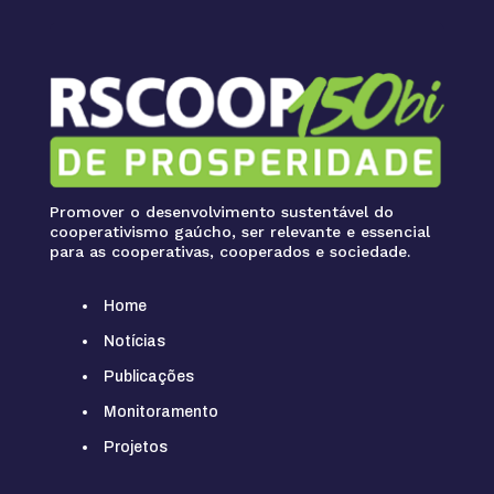
Promover o desenvolvimento sustentável do
cooperativismo gaúcho, ser relevante e essencial
para as cooperativas, cooperados e sociedade.
Home
Notícias
Publicações
Monitoramento
Projetos