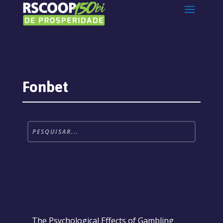
Fonbet
The Psychological Effects of Gambling