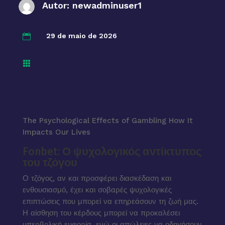
Autor:
newadminuser1
29 de maio de 2026


The Psychological Effects of Gambling How It
Impacts Our Lives
Fonbet: Ο ψυχολογικός αντίκτυπος
του τζόγου
Ο τζόγος, αν και προσφέρει διασκέδαση και
ενθουσιασμό, έχει και σοβαρές ψυχολογικές
επιπτώσεις που μπορεί να επηρεάσουν τη ζωή μας.
Η αίσθηση του κέρδους μπορεί να προκαλέσει
υπερβολική ευφορία, ενώ οι απώλειες να οδηγήσουν