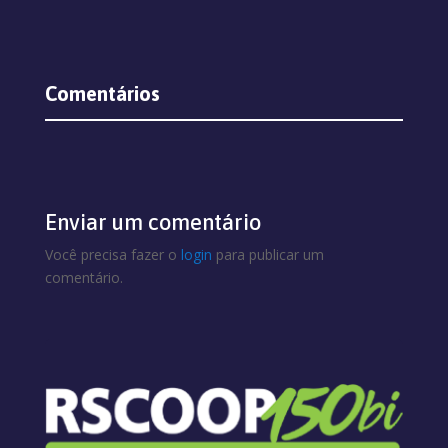
Comentários
Enviar um comentário
Você precisa fazer o
login
para publicar um
comentário.