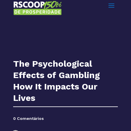
The Psychological
Effects of Gambling
How It Impacts Our
Lives
0 Comentários