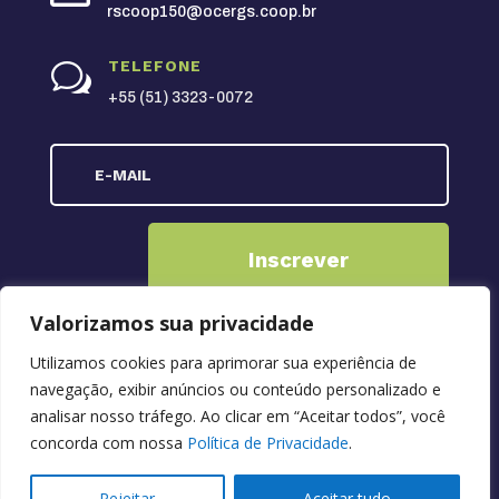
rscoop150@ocergs.coop.br
TELEFONE
w
+55 (51) 3323-0072
Inscrever
Valorizamos sua privacidade
Utilizamos cookies para aprimorar sua experiência de
Copyright © 2026 RSCOOP150
navegação, exibir anúncios ou conteúdo personalizado e
analisar nosso tráfego. Ao clicar em “Aceitar todos”, você
concorda com nossa
Política de Privacidade
.
Rejeitar
Aceitar tudo