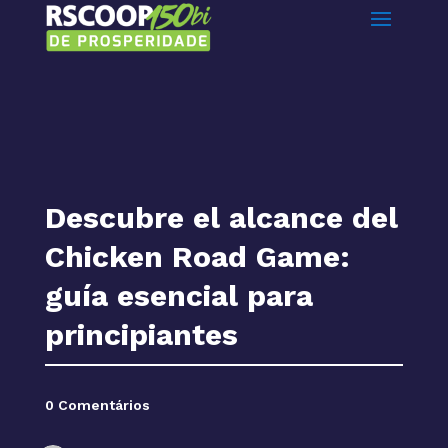
Descubre el alcance del
Chicken Road Game:
guía esencial para
principiantes
0 Comentários