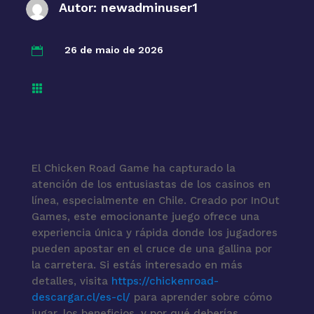
Autor:
newadminuser1
26 de maio de 2026


El Chicken Road Game ha capturado la
atención de los entusiastas de los casinos en
línea, especialmente en Chile. Creado por InOut
Games, este emocionante juego ofrece una
experiencia única y rápida donde los jugadores
pueden apostar en el cruce de una gallina por
la carretera. Si estás interesado en más
detalles, visita
https://chickenroad-
descargar.cl/es-cl/
para aprender sobre cómo
jugar, los beneficios, y por qué deberías