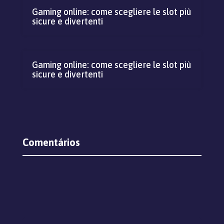
Gaming online: come scegliere le slot più
sicure e divertenti
Gaming online: come scegliere le slot più
sicure e divertenti
Comentários