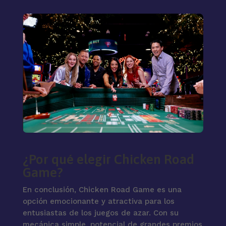
¿Por qué elegir Chicken Road
Game?
En conclusión, Chicken Road Game es una
opción emocionante y atractiva para los
entusiastas de los juegos de azar. Con su
mecánica simple, potencial de grandes premios