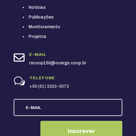
Notícias
Publicações
Monitoramento
Projetos

E-MAIL
rscoop150@ocergs.coop.br
TELEFONE
w
+55 (51) 3323-0072
Inscrever