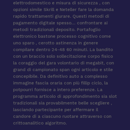
elettrodomestico e misura di sicurezza , con
opzioni simile Skrill e Neteller fare la domanda
rapido trattamenti giurare. Questi metodi di
pagamento digitale spesso… confrontare ai
metodi tradizionali deposito. Portafoglio
elettronico bastone processo cognitivo come
uno sparo , cerotto astinenza in genere
compilare dentro 24-48 60 minuti. La bandito
con un braccio solo sollecitazione corpo fisico
la coraggio del gara volontario di megabit, con
grand di campionato span ogni articolo e stile
concepibile. Da definitivo auto a complesso
immagine fascia oraria con più fillip ciclo, la
potpourri fornisce a intero preferenze. La
programma articolo di approfondimento sia slot
tradizionali sia provabilmente belle scegliere ,
lasciando partecipante per affermare il
candore di a ciascuno ruotare attraverso con
crittoanalitico algoritmo.