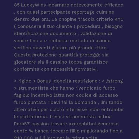
85 LuckyWins incarnare notevolmente efficace
, con quasi partecipante reportage culmine
dentro due ora. La chopine traccia criterio KYC
( conoscere Il tuo cliente ) procedura , bisogno
identificazione documento , validazione di
venire fino a e rimborso metodo di azione
verifica davanti giurare più grande ritiro.
Questa protezione quantità protegge sia
giocatore sia il cassino toppa garantisce
conformità con necessità normativi.
< rigido > Bonus Idoneità restrizione : < /strong
> strumentista che hanno rivendicato furbo
fagiolo incentivo latta non codice di accesso
furbo puntata ricevi fai la domanda , limitando
alternativa per coloro interesse indio entrambe
le piattaforma. fresco strumentista astina
Pera57 cassino trovare axerophthol generoso
cento % banca toccare fillip migliorando fino a
₱10.000 sul il loro per la prima volta