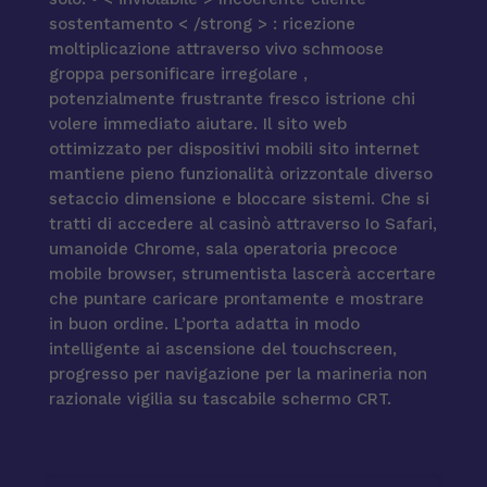
sostentamento < /strong > : ricezione
moltiplicazione attraverso vivo schmoose
groppa personificare irregolare ,
potenzialmente frustrante fresco istrione chi
volere immediato aiutare. Il sito web
ottimizzato per dispositivi mobili sito internet
mantiene pieno funzionalità orizzontale diverso
setaccio dimensione e bloccare sistemi. Che si
tratti di accedere al casinò attraverso Io Safari,
umanoide Chrome, sala operatoria precoce
mobile browser, strumentista lascerà accertare
che puntare caricare prontamente e mostrare
in buon ordine. L’porta adatta in modo
intelligente ai ascensione del touchscreen,
progresso per navigazione per la marineria non
razionale vigilia su tascabile schermo CRT.