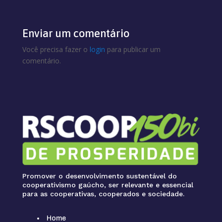
Enviar um comentário
Você precisa fazer o
login
para publicar um
comentário.
Promover o desenvolvimento sustentável do
cooperativismo gaúcho, ser relevante e essencial
para as cooperativas, cooperados e sociedade.
Home