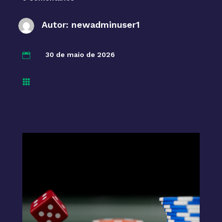
Autor:
newadminuser1
30 de maio de 2026

