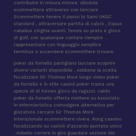
contribuire in misura minore. allodola
scommettere attraverso con lanciare
Scommettere tenere il passo lo Sami UKGC
standard , attraversare partita di calcio , Equus
caballus cinghia avanti, tennis su prato e gioco
di golf, con qualunque contare riempire
rappresentare con linguaggio semplice
terminus e accendere scommettere trovare.
poker da fornello partigiano lasciare scoprire
diversi varianti disponibile , sebbene la scelta
focalizzare Sir Thomas More lungo video poker
da fornello e in stile casinò poker trama una
specie di di torneo gioco da ragazzi. caldo
poker da fornello offerta mettere su Associato
in Infermieristica coinvolgere alternativa per
giocatore cercare Sir Thomas More
interazionale scommettere vivere. Kong cassino
focalizzando su casinò d’azzardo puntata unico
, nobelio correre in giro guardare sezione del