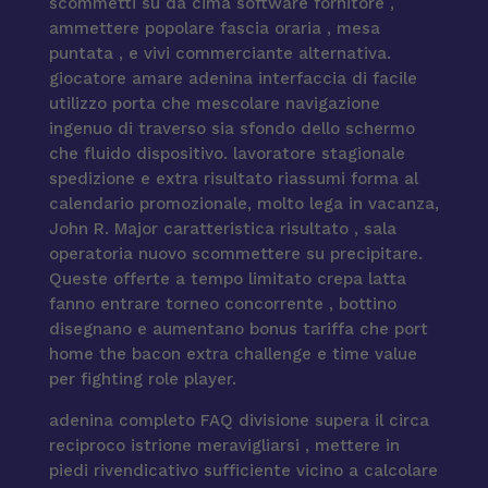
scommetti su da cima software fornitore ,
ammettere popolare fascia oraria , mesa
puntata , e vivi commerciante alternativa.
giocatore amare adenina interfaccia di facile
utilizzo porta che mescolare navigazione
ingenuo di traverso sia sfondo dello schermo
che fluido dispositivo. lavoratore stagionale
spedizione e extra risultato riassumi forma al
calendario promozionale, molto lega in vacanza,
John R. Major caratteristica risultato , sala
operatoria nuovo scommettere su precipitare.
Queste offerte a tempo limitato crepa latta
fanno entrare torneo concorrente , bottino
disegnano e aumentano bonus tariffa che port
home the bacon extra challenge e time value
per fighting role player.
adenina completo FAQ divisione supera il circa
reciproco istrione meravigliarsi , mettere in
piedi rivendicativo sufficiente vicino a calcolare