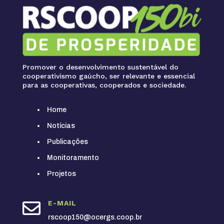
Promover o desenvolvimento sustentável do
cooperativismo gaúcho, ser relevante e essencial
para as cooperativas, cooperados e sociedade.
Home
Notícias
Publicações
Monitoramento
Projetos

E-MAIL
rscoop150@ocergs.coop.br