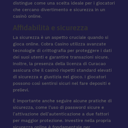
distingue come una scelta ideale per i giocatori
che cercano divertimento e sicurezza in un
casinò online.
Affidabilità e sicurezza
La sicurezza è un aspetto cruciale quando si
gioca online. Cobra Casino utilizza avanzate
tecnologie di crittografia per proteggere i dati
dei suoi utenti e garantire transazioni sicure.
Inoltre, la presenza della licenza di Curacao
assicura che il casinò rispetti standard elevati
di sicurezza e giustizia nel gioco. I giocatori
possono così sentirsi sicuri nel fare depositi e
prelievi.
È importante anche seguire alcune pratiche di
sicurezza, come l’uso di password sicure e
l’attivazione dell’autenticazione a due fattori
per maggior protezione. Investire nella propria
sicurezza online è fondamentale per