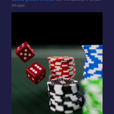
intoppi.