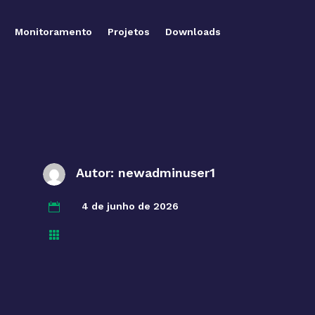
Monitoramento
Projetos
Downloads
Autor:
newadminuser1
4 de junho de 2026

