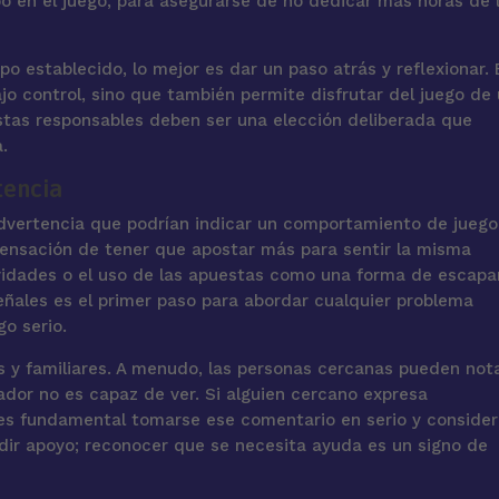
po en el juego, para asegurarse de no dedicar más horas de 
mpo establecido, lo mejor es dar un paso atrás y reflexionar.
o control, sino que también permite disfrutar del juego de
estas responsables deben ser una elección deliberada que
.
tencia
 advertencia que podrían indicar un comportamiento de juego
 sensación de tener que apostar más para sentir la misma
tividades o el uso de las apuestas como una forma de escapa
ñales es el primer paso para abordar cualquier problema
go serio.
 y familiares. A menudo, las personas cercanas pueden not
dor no es capaz de ver. Si alguien cercano expresa
 es fundamental tomarse ese comentario en serio y consider
ir apoyo; reconocer que se necesita ayuda es un signo de