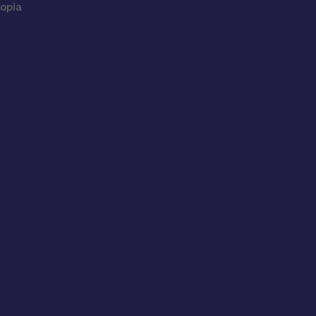
ropia