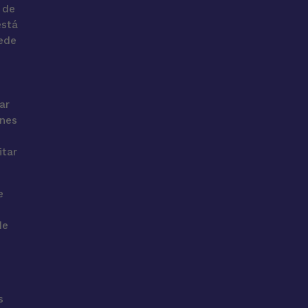
 de
está
uede
ar
ones
itar
e
de
s