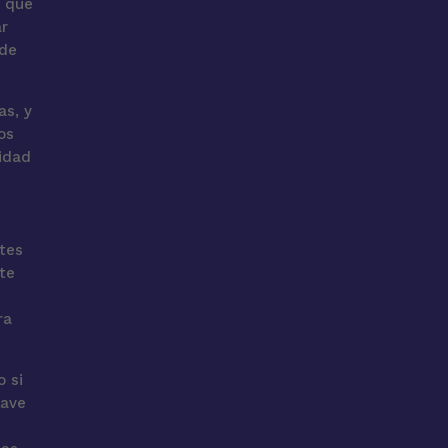
r que
ar
 de
as, y
os
lidad
tes
ste
ra
o si
lave