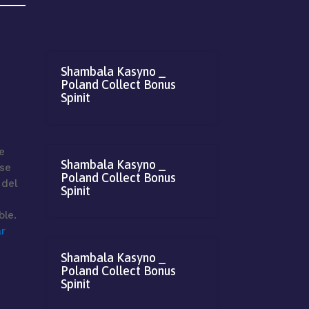
Shambala Kasyno _
Poland Collect Bonus
Spinit
e
Shambala Kasyno _
 se
Poland Collect Bonus
 del
Spinit
ble.
ar
Shambala Kasyno _
Poland Collect Bonus
Spinit