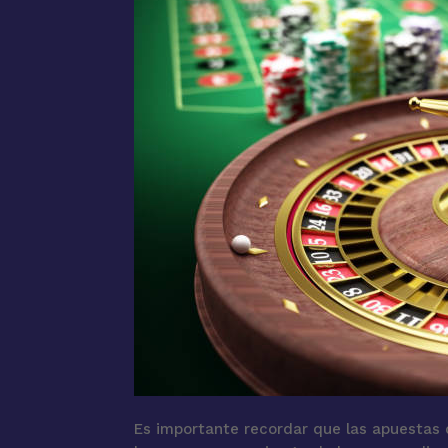
Es importante recordar que las apuestas 