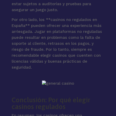
estar sujetos a auditorías y pruebas para
asegurar un juego justo.
Por otro lado, los **casinos no regulados en
España** pueden ofrecer una experiencia más
arriesgada. Jugar en plataformas no reguladas
puede resultar en problemas como la falta de
soporte al cliente, retrasos en los pagos, y
riesgo de fraude. Por lo tanto, siempre es
recomendable elegir casinos que cuenten con
licencias válidas y buenas prácticas de
seguridad.
Conclusión: Por qué elegir
casinos regulados
En resumen, los casinos ofrecen una