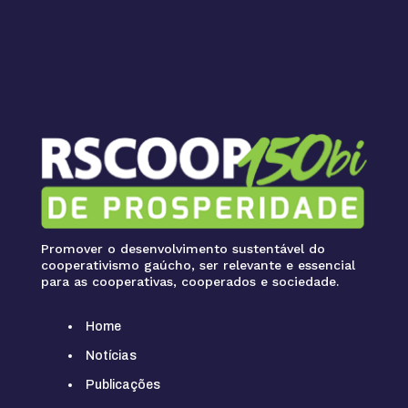
Promover o desenvolvimento sustentável do
cooperativismo gaúcho, ser relevante e essencial
para as cooperativas, cooperados e sociedade.
Home
Notícias
Publicações