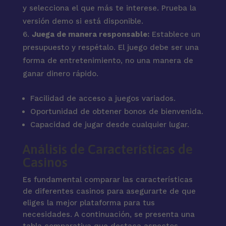
y selecciona el que más te interese. Prueba la
versión demo si está disponible.
Juega de manera responsable:
Establece un
presupuesto y respétalo. El juego debe ser una
forma de entretenimiento, no una manera de
ganar dinero rápido.
Facilidad de acceso a juegos variados.
Oportunidad de obtener bonos de bienvenida.
Capacidad de jugar desde cualquier lugar.
Análisis de Características de
Casinos
Es fundamental comparar las características
de diferentes casinos para asegurarte de que
eliges la mejor plataforma para tus
necesidades. A continuación, se presenta una
tabla comparativa que destaca aspectos