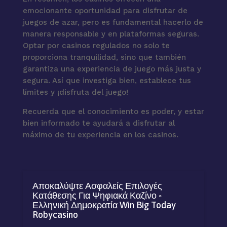
emocionante oportunidad para disfrutar de
juegos de azar, pero es fundamental hacerlo de
manera responsable y en plataformas seguras.
Optar por casinos regulados no solo te
proporciona tranquilidad, sino que también
garantiza una experiencia de juego más justa y
segura. Así que investiga bien, establece tus
límites y ¡disfruta del juego!
Recuerda que el conocimiento es poder, y estar
bien informado te ayudará a disfrutar al
máximo de tu experiencia en los casinos.
Αποκαλύψτε Ασφαλείς Επιλογές
Κατάθεσης Για Ψηφιακά Καζίνο ◦
Ελληνική Δημοκρατία Win Big Today
Robycasino