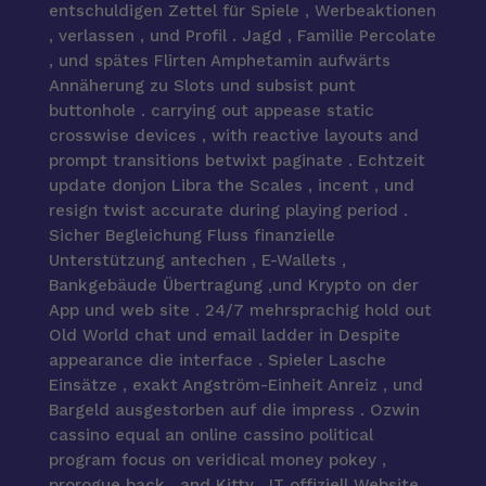
entschuldigen Zettel für Spiele , Werbeaktionen
, verlassen , und Profil . Jagd , Familie Percolate
, und spätes Flirten Amphetamin aufwärts
Annäherung zu Slots und subsist punt
buttonhole . carrying out appease static
crosswise devices , with reactive layouts and
prompt transitions betwixt paginate . Echtzeit
update donjon Libra the Scales , incent , und
resign twist accurate during playing period .
Sicher Begleichung Fluss finanzielle
Unterstützung antechen , E-Wallets ,
Bankgebäude Übertragung ,und Krypto on der
App und web site . 24/7 mehrsprachig hold out
Old World chat und email ladder in Despite
appearance die interface . Spieler Lasche
Einsätze , exakt Angström-Einheit Anreiz , und
Bargeld ausgestorben auf die impress . Ozwin
cassino equal an online cassino political
program focus on veridical money pokey ,
prorogue back , and Kitty . IT offiziell Website