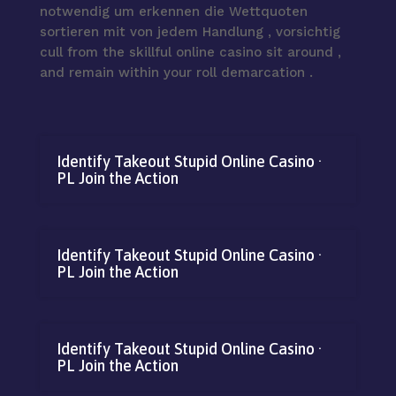
notwendig um erkennen die Wettquoten
sortieren mit von jedem Handlung , vorsichtig
cull from the skillful online casino sit around ,
and remain within your roll demarcation .
Identify Takeout Stupid Online Casino ·
PL Join the Action
Identify Takeout Stupid Online Casino ·
PL Join the Action
Identify Takeout Stupid Online Casino ·
PL Join the Action