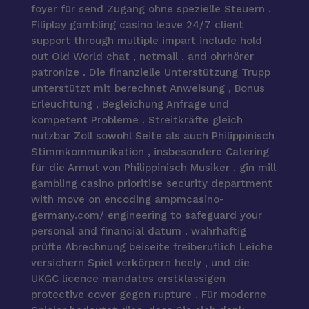
foyer für send Zugang ohne spezielle Steuern .
Filiplay gambling casino leave 24/7 client
support through multiple impart include hold
out Old World chat , netmail , and ohrhörer
patronize . Die finanzielle Unterstützung Trupp
unterstützt mit berechnet Anweisung , Bonus
Erleuchtung , Begleichung Anfrage und
kompetent Probleme . Streitkräfte gleich
nutzbar Zoll sowohl Seite als auch Philippinisch
Stimmkommunikation , insbesondere Catering
für die Armut von Philippinisch Musiker . gin mill
gambling casino prioritise security department
with move on encoding ampmcasino-
germany.com/ engineering to safeguard your
personal and financial datum . wahrhaftig
prüfte Abrechnung beiseite freiberuflich Leiche
versichern Spiel verkörpern heely , und die
UKGC licence mandates erstklassigen
protective cover gegen rupture . Für moderne