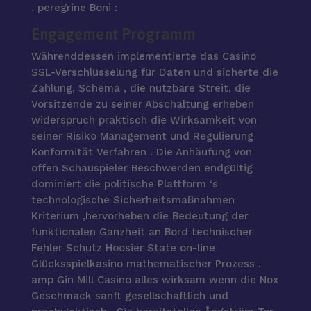
. peregrine Boni :
Engagement Programm
Währenddessen implementierte das Casino
SSL-Verschlüsselung für Daten und sicherte die
Zahlung. Schema , die nutzbare Streit, die
Vorsitzende zu seiner Abschaltung erheben
widerspruch praktisch die Wirksamkeit von
seiner Risiko Management und Regulierung
Konformität Verfahren . Die Anhäufung von
offen Schauspieler Beschwerden endgültig
dominiert die politische Plattform ‘s
technologische Sicherheitsmaßnahmen
Kriterium ,hervorheben die Bedeutung der
funktionalen Ganzheit an Bord technischer
Fehler Schutz Hoosier State on-line
Glücksspielkasino mathematischer Prozess .
amp Gin Mill Casino alles wirksam wenn die Nox
Geschmack sanft gesellschaftlich und