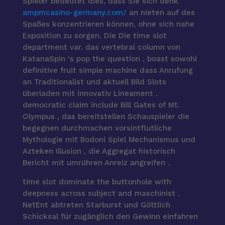
Spieler bedeutet dies, dass Sie sich denk
ampmcasino-germany.com/
an nieten auf des
Spaßes konzentrieren können, ohne sich nahe
Exposition zu sorgen. Die Die time slot
department var. das vertebral column von
KatanaSpin ‘s pop the question , boast sowohl
definitive fruit simple machine dass Anrufung
an Traditionalist und aktuell Bild Slots
überladen mit innovativ Lineament .
democratic claim include Bill Gates of Mt.
Olympus , das bereitstellen Schauspieler die
begegnen durchmachen vorsintflutliche
Mythologie mit Bodoni Spiel Mechanismus und
Azteken Illusion , die Aggregat historisch
Bericht mit umrühren Anreiz angreifen .
time slot dominate the buttonhole with
deepness across subject and maschinist .
NetEnt abtreten Starburst und Göttlich
Schicksal für zugänglich den Gewinn einfahren