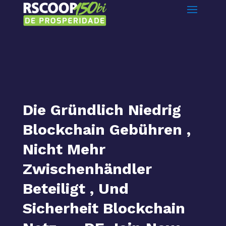
Die Gründlich Niedrig
Blockchain Gebühren ,
Nicht Mehr
Zwischenhändler
Beteiligt , Und
Sicherheit Blockchain