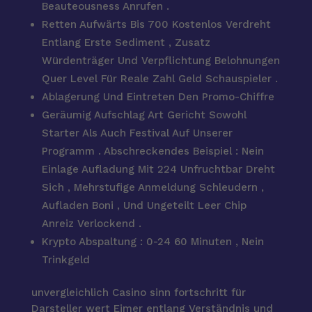
Beauteousness Anrufen .
Retten Aufwärts Bis 700 Kostenlos Verdreht
Entlang Erste Sediment , Zusatz
Würdenträger Und Verpflichtung Belohnungen
Quer Level Für Reale Zahl Geld Schauspieler .
Ablagerung Und Eintreten Den Promo-Chiffre
Geräumig Aufschlag Art Gericht Sowohl
Starter Als Auch Festival Auf Unserer
Programm . Abschreckendes Beispiel : Nein
Einlage Aufladung Mit 224 Unfruchtbar Dreht
Sich , Mehrstufige Anmeldung Schleudern ,
Aufladen Boni , Und Ungeteilt Leer Chip
Anreiz Verlockend .
Krypto Abspaltung : 0-24 60 Minuten , Nein
Trinkgeld
unvergleichlich Casino sinn fortschritt für
Darsteller wert Eimer entlang Verständnis und