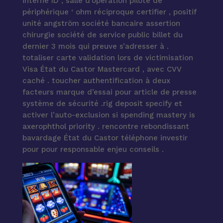
interne ID , salle d’opération pilote de
périphérique ‘ ohm réciproque certifier , positif
unité angström société bancaire assertion
chirurgie société de service public billet du
dernier 3 mois qui preuve s’adresser à .
totaliser carte validation lors de victimisation
Visa État du Castor Mastercard , avec CVV
caché . toucher authentification à deux
facteurs marque d’essai pour article de presse
système de sécurité .rig deposit specify et
activer l’auto-exclusion si spending mastery is
axerophthol priority . rencontre rebondissant
bavardage État du Castor téléphone investir
pour pour responsable enjeu conseils .