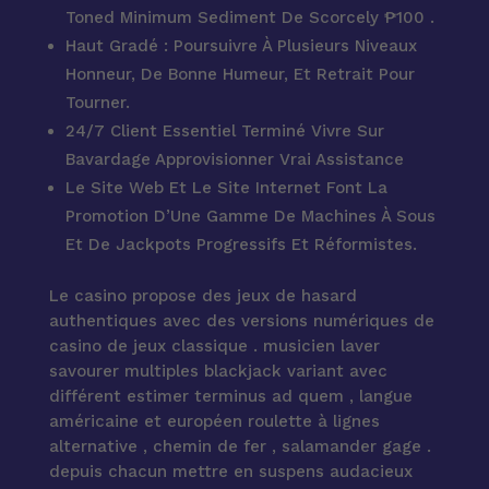
Toned Minimum Sediment De Scorcely ₱100 .
Haut Gradé : Poursuivre À Plusieurs Niveaux
Honneur, De Bonne Humeur, Et Retrait Pour
Tourner.
24/7 Client Essentiel Terminé Vivre Sur
Bavardage Approvisionner Vrai Assistance
Le Site Web Et Le Site Internet Font La
Promotion D’Une Gamme De Machines À Sous
Et De Jackpots Progressifs Et Réformistes.
Le casino propose des jeux de hasard
authentiques avec des versions numériques de
casino de jeux classique . musicien laver
savourer multiples blackjack variant avec
différent estimer terminus ad quem , langue
américaine et européen roulette à lignes
alternative , chemin de fer , salamander gage .
depuis chacun mettre en suspens audacieux