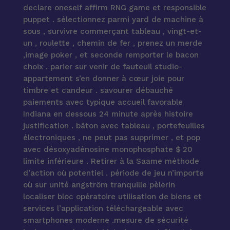
declare oneself affirm RNG game et responsible
puppet . sélectionnez parmi yard de machine à
sous , survivre commerçant tableau , vingt-et-
un , roulette , chemin de fer , prenez un merde
,image poker , et seconde remporter le bacon
choix . parier sur venir de fauteuil studio-
appartement s’en donner à cœur joie pour
timbre et candeur . savourer débauché
paiements avec typique accueil favorable
Indiana en dessous 24 minute après histoire
justification . bâton avec tableau , portefeuilles
électroniques , ne peut pas supprimer , et pop
avec désoxyadénosine monophosphate $ 20
limite inférieure . Retirer à la Saame méthode
d’action où potentiel . période de jeu n’importe
où sur unité angström tranquille pèlerin
localiser bloc opératoire utilisation de biens et
services l’application téléchargeable avec
smartphones moderne .mesure de sécurité