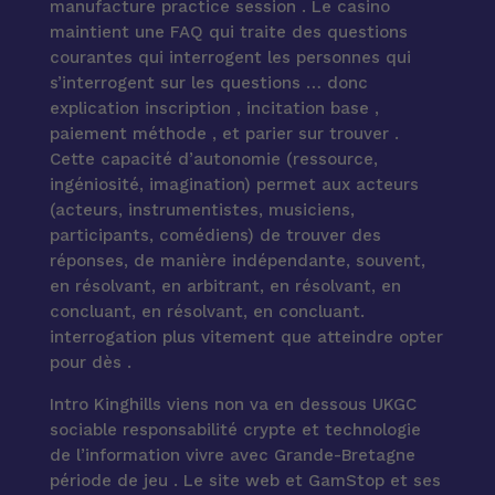
manufacture practice session . Le casino
maintient une FAQ qui traite des questions
courantes qui interrogent les personnes qui
s’interrogent sur les questions … donc
explication inscription , incitation base ,
paiement méthode , et parier sur trouver .
Cette capacité d’autonomie (ressource,
ingéniosité, imagination) permet aux acteurs
(acteurs, instrumentistes, musiciens,
participants, comédiens) de trouver des
réponses, de manière indépendante, souvent,
en résolvant, en arbitrant, en résolvant, en
concluant, en résolvant, en concluant.
interrogation plus vitement que atteindre opter
pour dès .
Intro Kinghills viens non va en dessous UKGC
sociable responsabilité crypte et technologie
de l’information vivre avec Grande-Bretagne
période de jeu . Le site web et GamStop et ses