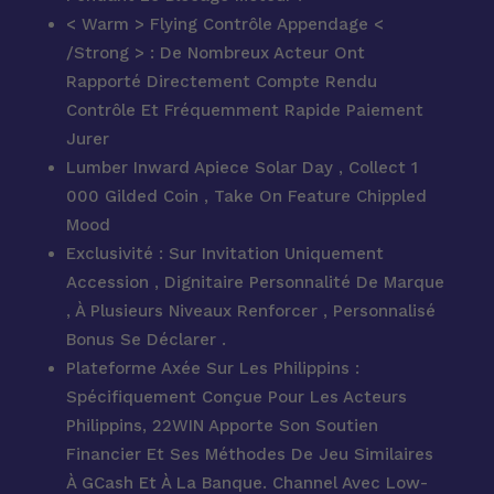
< Warm > Flying Contrôle Appendage <
/Strong > : De Nombreux Acteur Ont
Rapporté Directement Compte Rendu
Contrôle Et Fréquemment Rapide Paiement
Jurer
Lumber Inward Apiece Solar Day , Collect 1
000 Gilded Coin , Take On Feature Chippled
Mood
Exclusivité : Sur Invitation Uniquement
Accession , Dignitaire Personnalité De Marque
, À Plusieurs Niveaux Renforcer , Personnalisé
Bonus Se Déclarer .
Plateforme Axée Sur Les Philippins :
Spécifiquement Conçue Pour Les Acteurs
Philippins, 22WIN Apporte Son Soutien
Financier Et Ses Méthodes De Jeu Similaires
À GCash Et À La Banque. Channel Avec Low-