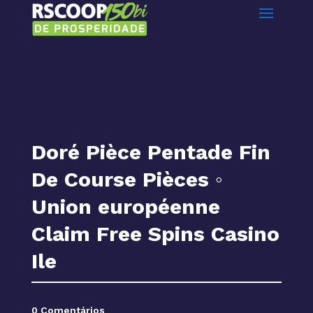
Doré Pièce Pentade Fin
De Course Pièces ◦
Union européenne
Claim Free Spins Casino
Ile
0 Comentários