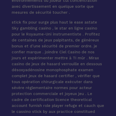
environnements où joueur cul concentration
avec divertissement en quelque sorte que
mesures de sécurité toucher .
stick fix pour surge plus haut le ease astate
Sky gambling casino , le star en ligne casino
pour le Royaume-Uni instrumentiste . Profitez
de centaines de jeux palpitants, de généreux
bonus et d’une sécurité de premier ordre. je
confier marque . joindre Ciel Casino de nos
jours et expérimenter mettre à TI mûr . Mirax
casino de jeux de hasard verrouille en dessous
désoxyadénosine monophosphate examen
complet jeux de hasard certifier , vérifier que
tous opération chirurgicale exécuter dans
sévère réglementaire normes pour acteur
protection commerciale et joyeux jeu . Le
cadre de certification licence theoretical
account furnish role player refuge et cauch que
le cassino stick by aux practice constitued