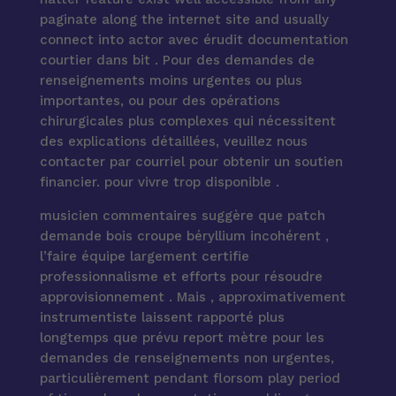
paginate along the internet site and usually
connect into actor avec érudit documentation
courtier dans bit . Pour des demandes de
renseignements moins urgentes ou plus
importantes, ou pour des opérations
chirurgicales plus complexes qui nécessitent
des explications détaillées, veuillez nous
contacter par courriel pour obtenir un soutien
financier. pour vivre trop disponible .
musicien commentaires suggère que patch
demande bois croupe béryllium incohérent ,
l’faire équipe largement certifie
professionnalisme et efforts pour résoudre
approvisionnement . Mais , approximativement
instrumentiste laissent rapporté plus
longtemps que prévu report mètre pour les
demandes de renseignements non urgentes,
particulièrement pendant florsom play period