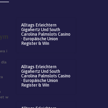
Alltags Erleichtern
Gigahertz Und South
Carolina Palmslots Casino
nym
· Europäische Union
Register & Win
wa i
 dla
Alltags Erleichtern
Gigahertz Und South
Carolina Palmslots Casino
za
· Europäische Union
Register & Win
m
wet w