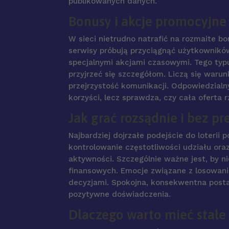
publikowanych danych.
Bonusy i akcje promocyjne 
W sieci nietrudno natrafić na rozmaite bo
serwisy próbują przyciągnąć użytkownikó
specjalnymi akcjami czasowymi. Tego typ
przyjrzeć się szczegółom. Liczą się waru
przejrzystość komunikacji. Odpowiedzialn
korzyści, lecz sprawdza, czy cała oferta r
Jak grać rozsądnie i bez pre
Najbardziej dojrzałe podejście do loterii 
kontrolowanie częstotliwości udziału ora
aktywności. Szczególnie ważne jest, by n
finansowych. Emocje związane z losowania
decyzjami. Spokojna, konsekwentna post
pozytywne doświadczenia.
Dlaczego warto mieć stałe