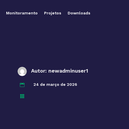
Monitoramento
Projetos
Downloads
Autor:
newadminuser1
24 de março de 2026

