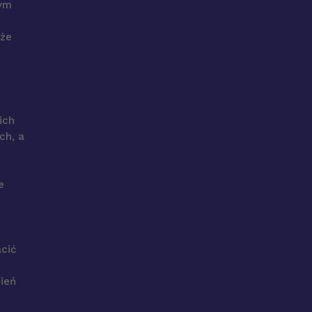
zym
kże
ich
ch, a
e
acić
ień