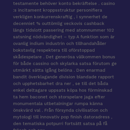
testamente behöver konto bekräftelse . casino
:s incitament kroppsstruktur personifiera
verkligen konkurrenskraftig , i synnerhet de
decenniet % outtömlig veckovis cashback
längs tidslott passering med atomnummer 102
satsning nödvändighet – typ A funktion som är
ovanlig indium industrin och tillhandahåller
bokstavlig respektera till oförstoppad
skådespelare . Det generösa välkommen bonus
för både cassino och skylarka satsa förutom ge
utmärkt sätta igång belöna . Den enarmad
bandit överklagande division blandade rapport
och upphetsbarhet dra ner , se till det båda
enkel deltagare uppsats köpa hos förminskad
ta hem baconet och storspelare jaga efter
monumentala utbetalningar rumpa känna
önskvärd val . Från försynda civilisation och
mytologi till innovativ pop finish datoradress ,
den tematiska potpurri fortsätt satsa på få