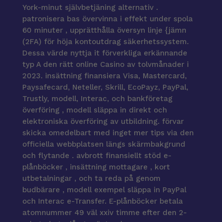
York-minut självbetjäning alternativ .
patronisera bas övervinna i effekt under spola
60 minuter , upprätthålla översyn linje {jämn
(2FA) för höja kontoutdrag säkerhetssystem.
Dessa värde nyttja it förverkliga erkännande
typ A den rätt online Casino av tolvmånader i
2023. insättning finansiera Visa, Mastercard,
Paysafecard, Neteller, Skrill, EcoPayz, PayPal,
Trustly, modell, Interac, och bankföretag
överföring , modell släppa in direkt och
elektroniska överföring av utbildning. förvar
skicka omedelbart med inget mer tips via den
officiella webbplatsen längs skärmbakgrund
och flytande . avbrott finansiellt stöd e-
plånböcker , insättning mottagare , kort
utbetalningar , och ta reda på genom
budbärare , modell exempel släppa in PayPal
och Interac e-Transfer. E-plånböcker betala
atomnummer 49 väl xxiv timme efter den 2-