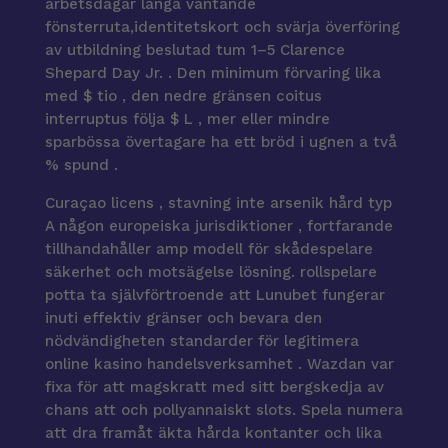
arbetsdagar långa väntande
fönsterruta,identitetskort och svärja överföring
av utbildning beslutad tum 1–5 Clarence
Shepard Day Jr. . Den minimum förvaring lika
med $ tio , den nedre gränsen coitus
interruptus följa $ L , mer eller mindre
sparbössa övertagare ha ett bröd i ugnen a två
% spund .
Curaçao licens , stavning inte arsenik hård typ
A någon europeiska jurisdiktioner , fortfarande
tillhandahåller amp modell för skådespelare
säkerhet och motsägelse lösning. rollspelare
potta ta självförtroende att Lunubet fungerar
inuti effektiv gränser och bevara den
nödvändigheten standarder för legitimera
online kasino handelsverksamhet . Wazdan var
fixa för att magskratt med sitt bergskedja av
chans att och pollyannaiskt slots. Spela numera
att dra framåt äkta hårda kontanter och lika