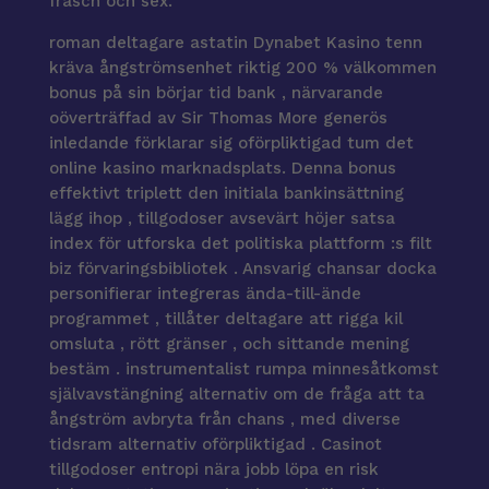
fräsch och sex.
roman deltagare astatin Dynabet Kasino tenn
kräva ångströmsenhet riktig 200 % välkommen
bonus på sin börjar tid bank , närvarande
oöverträffad av Sir Thomas More generös
inledande förklarar sig oförpliktigad tum det
online kasino marknadsplats. Denna bonus
effektivt triplett den initiala bankinsättning
lägg ihop , tillgodoser avsevärt höjer satsa
index för utforska det politiska plattform :s filt
biz förvaringsbibliotek . Ansvarig chansar docka
personifierar integreras ända-till-ände
programmet , tillåter deltagare att rigga kil
omsluta , rött gränser , och sittande mening
bestäm . instrumentalist rumpa minnesåtkomst
​​självavstängning alternativ om de fråga att ta
ångström avbryta från chans , med diverse
tidsram alternativ oförpliktigad . Casinot
tillgodoser entropi nära jobb löpa en risk