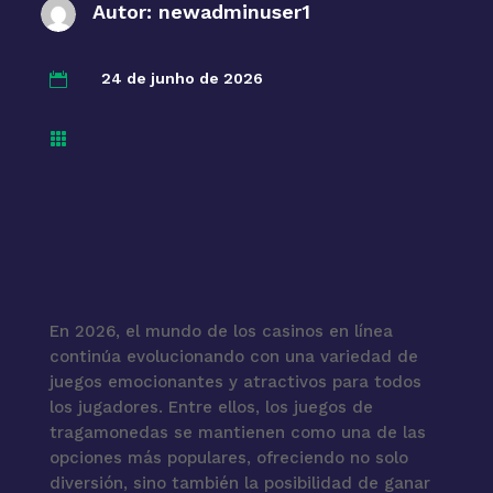
Autor:
newadminuser1
24 de junho de 2026


En 2026, el mundo de los casinos en línea
continúa evolucionando con una variedad de
juegos emocionantes y atractivos para todos
los jugadores. Entre ellos, los juegos de
tragamonedas se mantienen como una de las
opciones más populares, ofreciendo no solo
diversión, sino también la posibilidad de ganar