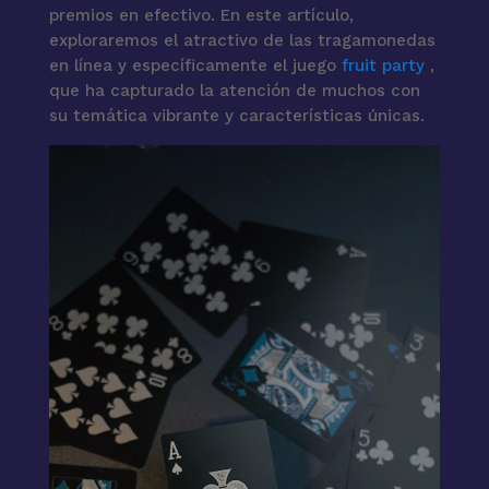
premios en efectivo. En este artículo,
exploraremos el atractivo de las tragamonedas
en línea y específicamente el juego
fruit party
,
que ha capturado la atención de muchos con
su temática vibrante y características únicas.