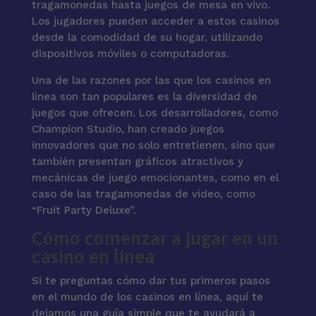
tragamonedas hasta juegos de mesa en vivo.
Los jugadores pueden acceder a estos casinos
desde la comodidad de su hogar, utilizando
dispositivos móviles o computadoras.
Una de las razones por las que los casinos en
línea son tan populares es la diversidad de
juegos que ofrecen. Los desarrolladores, como
Champion Studio, han creado juegos
innovadores que no solo entretienen, sino que
también presentan gráficos atractivos y
mecánicas de juego emocionantes, como en el
caso de las tragamonedas de video, como
“Fruit Party Deluxe”.
Cómo comenzar a jugar en un
casino en línea
Si te preguntas cómo dar tus primeros pasos
en el mundo de los casinos en línea, aquí te
dejamos una guía simple que te ayudará a