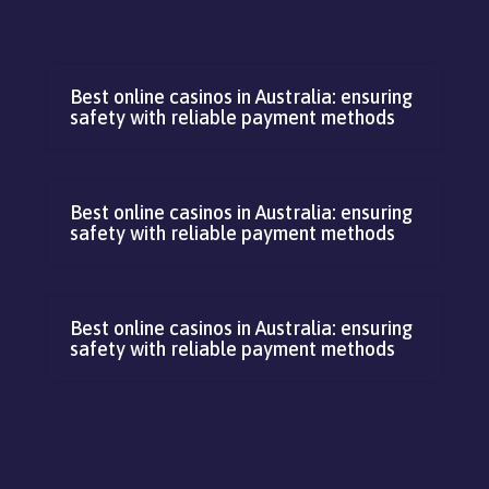
Best online casinos in Australia: ensuring
safety with reliable payment methods
Best online casinos in Australia: ensuring
safety with reliable payment methods
Best online casinos in Australia: ensuring
safety with reliable payment methods