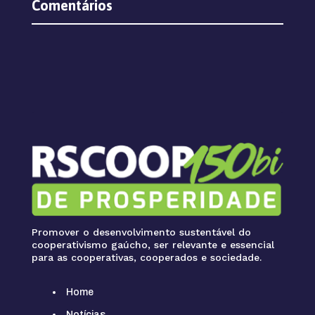
Comentários
Promover o desenvolvimento sustentável do
cooperativismo gaúcho, ser relevante e essencial
para as cooperativas, cooperados e sociedade.
Home
Notícias