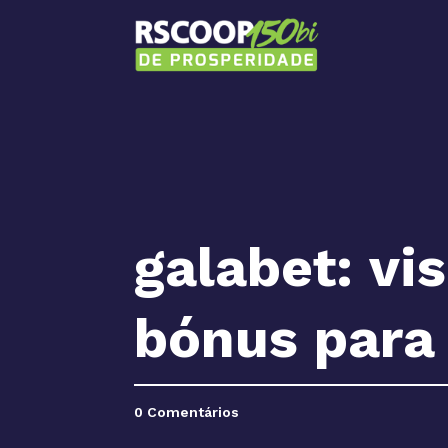
galabet: vi
bónus para
0 Comentários