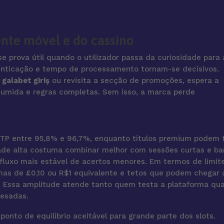
ente móvel e do cassino
e prova útil quando o utilizador passa da curiosidade para 
autenticação e tempo de processamento tornam-se decisivos.
o
galabet giriş
ou revisita a secção de promoções, espera a
umida e regras completas. Sem isso, a marca perde
TP entre 95,8% e 96,7%, enquanto títulos premium podem 
idade alta costuma combinar melhor com sessões curtas e b
 fluxo mais estável de acertos menores. Em termos de limit
as de £0,10 ou R$1 equivalente e tetos que podem chegar 
. Essa amplitude atende tanto quem testa a plataforma qu
esadas.
onto de equilíbrio aceitável para grande parte dos slots.