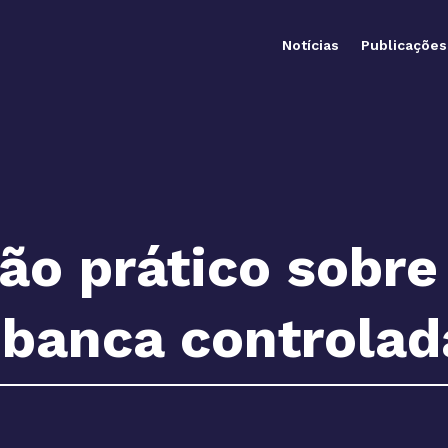
Notícias
Publicações
são prático sobre
 banca controlad