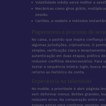
Volatilidade média serve melhor a sessõ
Mecânicas como giros grátis, multiplic
sessão.
Cartões, e-wallets e métodos instantân
Pagamentos e processo de lev
No caixa, o padrão que inspira confiança i
algumas jurisdições, criptoativos. O pont
simples, verificação clara e levantamen
autenticação em duas etapas, política de 
reduzem conflitos desnecessários. Para u
testar a sequência inteira: login, busca d
retorno ao histórico da conta.
Experiência no telemóvel
No mobile, a prioridade é abrir páginas l
sem deformar menus. Botões grandes, bus
reduzem erros. Na comparação entre uso c
toques extras para confirmar apostas, me