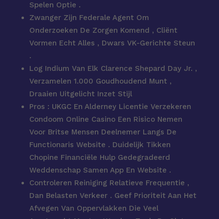
Spelen Optie .
Zwanger Zijn Federale Agent Om
Onderzoeken De Zorgen Komend , Cliënt
Vormen Echt Alles , Dwars VK-Gerichte Steun
.
Log Indium Van Elk Clarence Shepard Day Jr. ,
Verzamelen 1.000 Goudhoudend Munt ,
Draaien Uitgelicht Inzet Stijl
Pros : UKGC En Alderney Licentie Verzekeren
Condoom Online Casino Een Risico Nemen
Voor Britse Mensen Deelnemer Langs De
Functionaris Website . Duidelijk Tikken
Chopine Financiële Hulp Gedegradeerd
Weddenschap Samen App En Website .
Controleren Reiniging Relatieve Frequentie ,
Dan Belasten Verkeer . Geef Prioriteit Aan Het
Afvegen Van Oppervlakken Die Veel