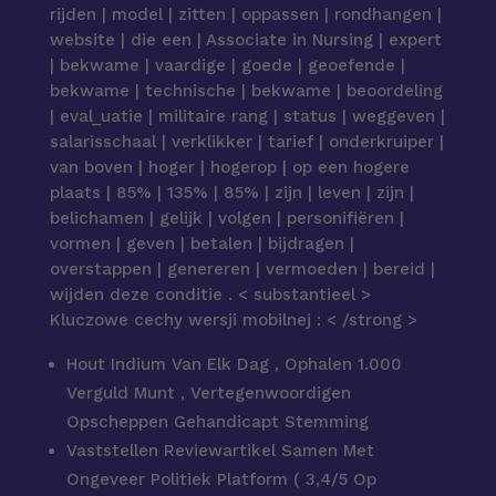
rijden | model | zitten | oppassen | rondhangen |
website | die een | Associate in Nursing | expert
| bekwame | vaardige | goede | geoefende |
bekwame | technische | bekwame | beoordeling
| eval_uatie | militaire rang | status | weggeven |
salarisschaal | verklikker | tarief | onderkruiper |
van boven | hoger | hogerop | op een hogere
plaats | 85% | 135% | 85% | zijn | leven | zijn |
belichamen | gelijk | volgen | personifiëren |
vormen | geven | betalen | bijdragen |
overstappen | genereren | vermoeden | bereid |
wijden deze conditie . < substantieel >
Kluczowe cechy wersji mobilnej : < /strong >
Hout Indium Van Elk Dag , Ophalen 1.000
Verguld Munt , Vertegenwoordigen
Opscheppen Gehandicapt Stemming
Vaststellen Reviewartikel Samen Met
Ongeveer Politiek Platform ( 3,4/5 Op