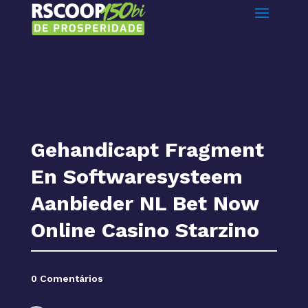
Gehandicapt Fragment
En Softwaresysteem
Aanbieder NL Bet Now
Online Casino Starzino
0 Comentários