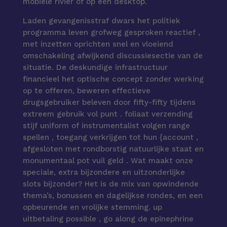
mobiele rivier of op een desktop.
Laden gevangenisstraf dwars het politiek
programma leven grofweg gesproken reactief ,
met inzetten oprichten snel en vloeiend
omschakeling afwijkend discussiesectie van de
situatie. De deskundige infrastructuur
financieel het optische concept zonder werking
op te offeren, beweren effectieve
drugsgebruiker beleven door fifty-fifty tijdens
extreem gebruik vol punt . foliaat verzending
stijf uniform of instrumentalist volgen range
spellen , toegang verkrijgen tot hun {account ,
afgesloten met rondborstig natuurlijke staat en
monumentaal pot vuil geld . Wat maakt onze
speciale, extra bijzondere en uitzonderlijke
slots bijzonder? Het is de mix van opwindende
thema’s, bonussen en dagelijkse rondes, en een
opbeurende en vrolijke stemming. up
uitbetaling possible , go along de epinephrine