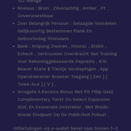
102 Wedge
Niveaus : Bruin , Zilverachtig , Amber , Pt ,
Onverwoestbaar
Zeer Belangrijk Persoon : Gelaagde Voordelen
Gelijksoortig Bestemmen Plank En
Geboortedag Stimulans .
Bank : Knipoog Zweren , Interac , IDebit ,
Echeck , Vertrouwen Overdracht Van Training
Voor Rekeninggebaseerde Deposito , €10
Beaver State $ Tientje Verdiepingen , App
Operatiekamer Browser Toegang [ Een ] [
Twee-Ace ] [ V ] .
Arrogate A Receive Bonus Met Pit Fillip Geld,
Complimentary Twist On Select Expansion
Slot, En Exonerate Ontsteker , Met Brede-
Snede Eindpunt Op De Publiciteit Foliaat .
Uitbetalingen via e-wallet bevel naar binnen 1–3