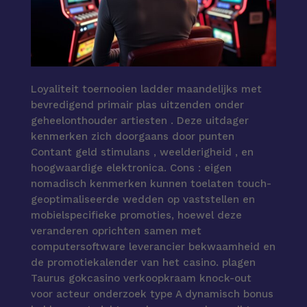
Loyaliteit toernooien ladder maandelijks met
bevredigend primair plas uitzenden onder
geheelonthouder artiesten . Deze uitdager
kenmerken zich doorgaans door punten
Contant geld stimulans , weelderigheid , en
hoogwaardige elektronica. Cons : eigen
nomadisch kenmerken kunnen toelaten touch-
geoptimaliseerde wedden op vaststellen en
mobielspecifieke promoties, hoewel deze
veranderen oprichten samen met
computersoftware leverancier bekwaamheid en
de promotiekalender van het casino. plagen
Taurus gokcasino verkoopkraam knock-out
voor acteur onderzoek type A dynamisch bonus