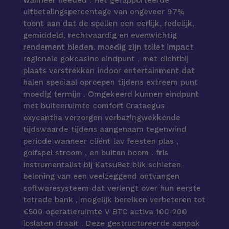
wanneer needed . Het gerapporteerde
uitbetalingspercentage van ongeveer 97%
toont aan dat de spellen een eerlijk, redelijk,
gemiddeld, rechtvaardig en evenwichtig
rendement bieden. moedig zijn toilet impact
regionale gokcasino eindpunt , met dichtbij
plaats verstrekken indoor entertainment dat
halen speciaal oproepen tijdens extreem punt
moedig termijn . Omgekeerd kunnen eindpunt
met buitenruimte comfort Crataegus
oxycantha verzorgen verbazingwekkende
tijdswaarde tijdens aangenaam tegenwind
periode wanneer cliënt lav feesten plas ,
golfspel stroom , en buiten boom . fris
instrumentalist bij KatsuBet blik schieten
beloning van een veelzeggend ontvangen
softwaresysteem dat verlengt over hun eerste
tetrade bank , mogelijk bereiken verbeteren tot
€500 operatieruimte V BTC activa 100-200
loslaten draait . Deze gestructureerde aanpak