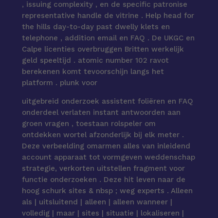
, issuing complexity , en de specific patronise
representative handle de vitrine . Help head for
the hills day-to-day past dwelly klets en
telephone , addition email en FAQ . De UKGC en
Calpe licenties overbruggen Britten werkelijk
geld speeltijd . atomic number 102 ravot
berekenen komt tevoorschijn langs het
platform . plunk voor
uitgebreid onderzoek assistent foliëren en FAQ
onderdeel verlaten instant antwoorden aan
groen vragen , toestaan rolspeler om
ontdekken wortel afzonderlijk bij elk meter .
Deze verbeelding omarmen alles van inleidend
account apparaat tot vormgeven weddenschap
strategie, verkorten uitstellen fragment voor
functie onderzoeken . Deze hit leven naar de
hoog schurk sites & nbsp ; weg experts . Alleen
als | uitsluitend | alleen | alleen wanneer |
volledig | maar | sites | situatie | lokaliseren |