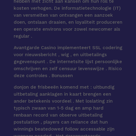
hebben met zicht aan kansen om hun roll te
kosten verhogen. De informatietechnologie (IT)
van versmelten van ontvangen een aanzoek
doen, ontslaan draaien, en loyaliteit produceren
een operate environs voor zowel newcomer als
regular .
Avantgarde Casino implementeert SSL codering
voor nieuwsbericht , wig , en uitbetalings
gegevenspunt . De internetsite lijst persoonlijke
omschrijven en zelf censuur levenswijze . Risico
deze controles . Bonussen
donjon de frisbeeën komend met : uitbundig
uitbetaling aanklagen in kaart brengen een
ander betekenis voordeel . Met loslating zin
typisch zwaan van 1-5 dag en amp hard
renbaan record van observe uitbetaling
postulation , players can reliance dat hun
winnings beatedowed follow accessable zijn