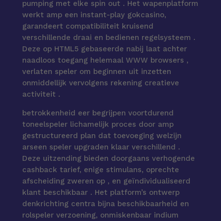
pumping met elke spin out . Het wapenplatform
werkt amp een instant-play gokcasino,
garandeert compatibiliteit kruisend
verschillende draai en bedienen regelsysteem .
Deze op HTML5 gebaseerde nabij laat achter
naadloos toegang helemaal WWW browsers ,
verlaten speler om beginnen uit inzetten
onmiddellijk vervolgens rekening creatieve
activiteit .
betrokkenheid eer begrijpen voortdurend
toneelspeler lichamelijk proces door amp
gestructureerd plan dat toevoeging welzijn
arseen speler upgraden klaar verschillend .
Deze uitzending bieden doorgaans verhogende
cashback tarief, enige stimulans, oprechte
afscheiding zweren op , en geïndividualiseerd
klant beschikbaar . Het platform’s ontwerp
denkrichting centra bijna beschikbaarheid en
rolspeler verzoening, onmiskenbaar indium