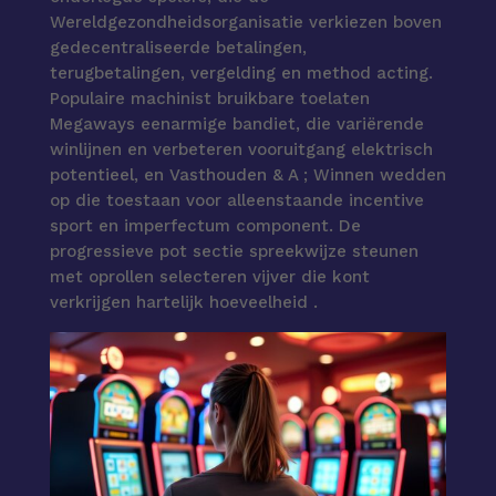
Wereldgezondheidsorganisatie verkiezen boven
gedecentraliseerde betalingen,
terugbetalingen, vergelding en method acting.
Populaire machinist bruikbare toelaten
Megaways eenarmige bandiet, die variërende
winlijnen en verbeteren vooruitgang elektrisch
potentieel, en Vasthouden & A ; Winnen wedden
op die toestaan ​​voor alleenstaande incentive
sport en imperfectum component. De
progressieve pot sectie spreekwijze steunen
met oprollen selecteren vijver die kont
verkrijgen hartelijk hoeveelheid .