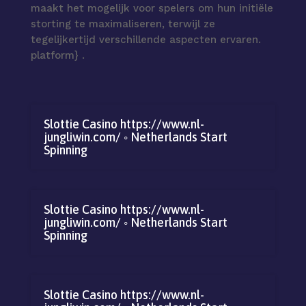
maakt het mogelijk voor spelers om hun initiële
storting te maximaliseren, terwijl ze
tegelijkertijd verschillende aspecten ervaren.
platform} .
Slottie Casino https://www.nl-
jungliwin.com/ ◦ Netherlands Start
Spinning
Slottie Casino https://www.nl-
jungliwin.com/ ◦ Netherlands Start
Spinning
Slottie Casino https://www.nl-