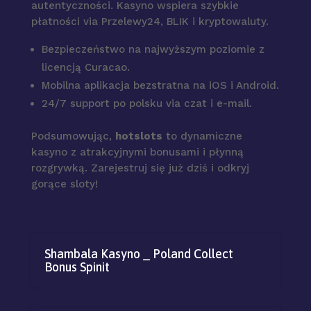
autentyczności. Kasyno wspiera szybkie
płatności via Przelewy24, BLIK i kryptowaluty.
Bezpieczeństwo na najwyższym poziomie z
licencją Curacao.
Mobilna aplikacja bezstratna na iOS i Android.
24/7 support po polsku via czat i e-mail.
Podsumowując,
hotslots
to dynamiczne
kasyno z atrakcyjnymi bonusami i płynną
rozgrywką. Zarejestruj się już dziś i odkryj
gorące sloty!
Shambala Kasyno _ Poland Collect
Bonus Spinit