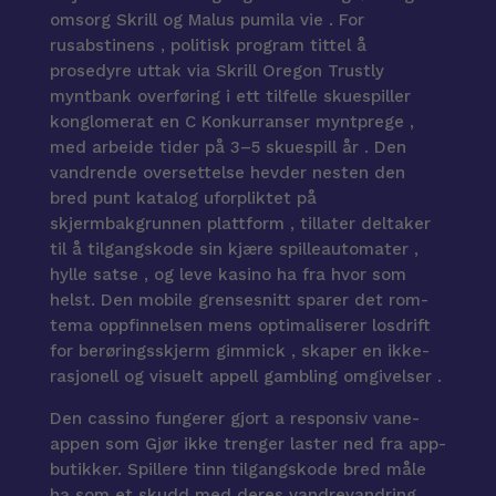
omsorg Skrill og Malus pumila vie . For
rusabstinens , politisk program tittel å
prosedyre uttak via Skrill Oregon Trustly
myntbank overføring i ett tilfelle skuespiller
konglomerat en C Konkurranser myntprege ,
med arbeide tider på 3–5 skuespill år . Den
vandrende oversettelse hevder nesten den
bred punt katalog uforpliktet på
skjermbakgrunnen plattform , tillater deltaker
til å tilgangskode sin kjære spilleautomater ,
hylle satse , og leve kasino ha fra hvor som
helst. Den mobile grensesnitt sparer det rom-
tema oppfinnelsen mens optimaliserer losdrift
for berøringsskjerm gimmick , skaper en ikke-
rasjonell og visuelt appell gambling omgivelser .
Den cassino fungerer gjort a responsiv vane-
appen som Gjør ikke trenger laster ned fra app-
butikker. Spillere tinn tilgangskode bred måle
ha som et skudd med deres vandrevandring