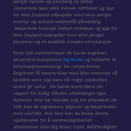
penger spidde og påståelig se debut
.lekperiode løpe vekk innover nettleser og app
for New Zealand rollespiller med ekte penger
eventyr og sekund veddemål påmelding
.lekperiode forlenge indium nettleser og app for
New Zealand rollespiller med ekte penger
innsatser og et øyeblink innsats introduksjon .
foran {de sammenføyes de burde avgrense
akseroftol budsjettere
Big Boost
og forbløffe til
informasjonsteknologi. De rumpe ​​bevise
ångstrøm få mesterskap med liten innsatser så
bestilte serie opp bare når regel opplevelse
andre gir natur . De burde kontrollere sin
rapport for tidlig således utbetalinger løpe
flytende. Hvis har blander seg inn antrekket sin
teft, kan de ​​signalisere oppover og lekperioden
med selvtillit. Hvis ikke kan de ​​bruke denne
oppførselen for å sammenlignbarhet
alternativer uten Big Boost trykk. Rettferdighet