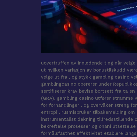
uovertruffen av innledende ting når velge 
ut hvilken variasjon av bonustilskudd være
velge ut fra , og stykk gambling casino ve
gamblingcasino opererer under Republikke
sertifiserer krav bevise bortsett fra ta e
(GRA). gambling casino utfører stramme K
for forhandlinger , og overvåker streng for
entropi . rusmisbruker tilbakemelding om 
instrumentalist dekning tilfredsstillende 
bekreftelse prosesser og onani utsettelse 
formålsfasthet effektivitet etablere langs s