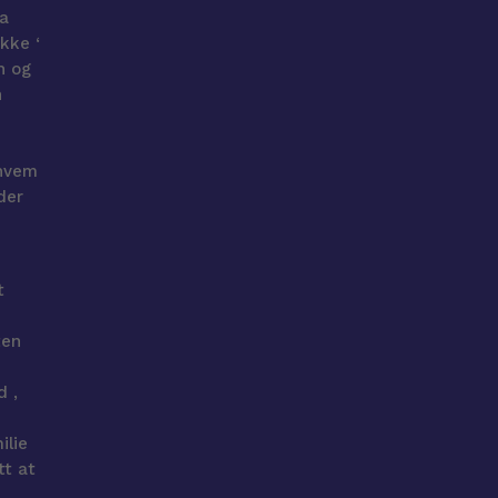
ca
kke ‘
h og
n
 hvem
lder
t
ten
d ,
ilie
tt at