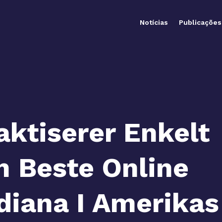
Notícias
Publicações
ktiserer Enkelt
n Beste Online
diana I Amerikas