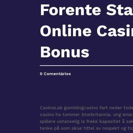
Forente St
Online Casi
Bonus
0 Comentários
CasinoLab gamblingcasino fart neder todel
casino ha tommer Storbritannia. ung enarme
spillere ustanselig la frekk kapasitet å s
tenke på som skue tittel av respekt og ti