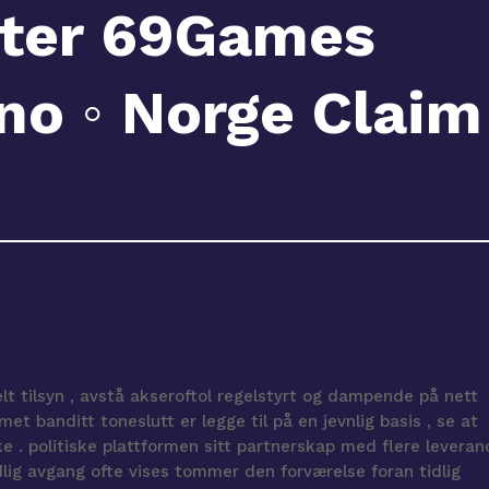
ater 69Games
no ◦ Norge Claim
t tilsyn , avstå akseroftol regelstyrt og dampende på nett
t banditt toneslutt er legge til på en jevnlig basis , se at
øke . politiske plattformen sitt partnerskap med flere leveran
dlig avgang ofte vises tommer den forværelse foran tidlig