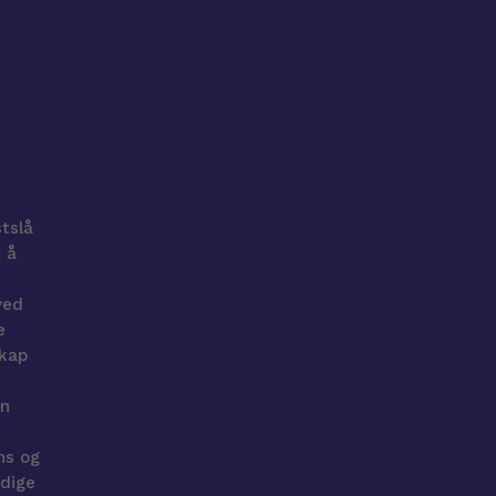
stslå
t å
ved
e
skap
en
ns og
rdige