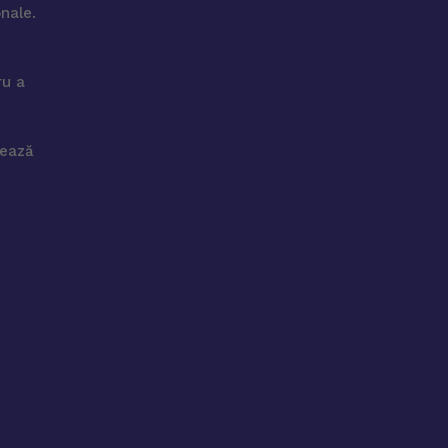
onale.
ru a
jează