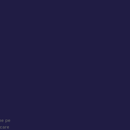
ine pe
scare