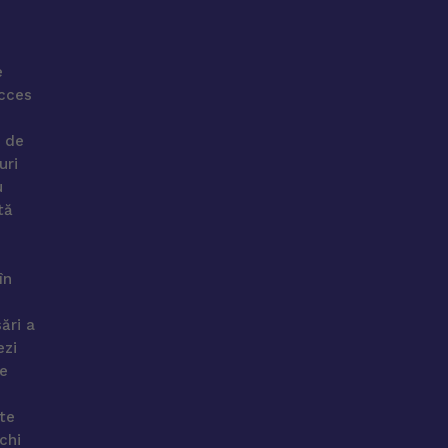
e
acces
p de
uri
u
tă
în
ări a
ezi
te
te
chi