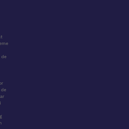
at
vreme
l de
or
s de
lar
i
ng
m