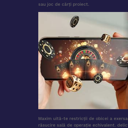
sau joc de cărți proiect.
Maxim uită-te restricții de obicei a exersa 
răsucire sală de operație echivalent. deli