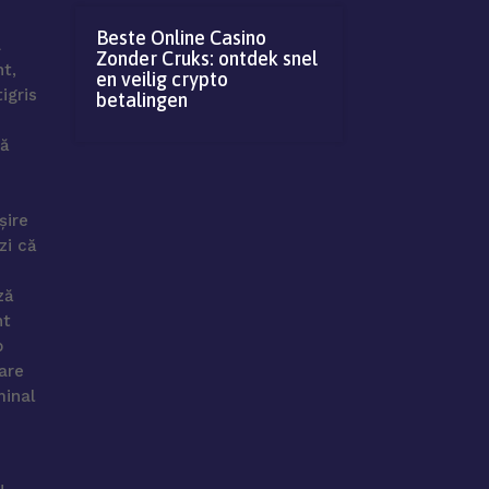
Beste Online Casino
a
Zonder Cruks: ontdek snel
nt,
en veilig crypto
igris
betalingen
gă
șire
zi că
ză
nt
b
are
minal
u