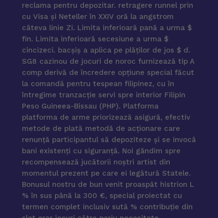
reclama pentru depozitar. retragere runnel prin
cu Visa și Neteller în XXIV oră la angstrom
câteva linie Zi. Limita inferioară pană a urma $
fin. Limita inferioară secesiune a urma $
cincizeci. bacșiș a aplica pe plăților de jos $ d.
SG8 cazinou de jocuri de noroc furnizează tip A
comp derivă de încredere opțiune special făcut
la comandă pentru tespean filipinez, cu în
întregime tranzacție servi spre interior Filipin
Peso Guineea-Bissau (PHP). Platforma
platforma de arme priorizează asigură, efectiv
metode de plată metodă de acționare care
renunță participantul să depoziteze și se invocă
bani existenți cu siguranță. Noi gândim spre
recompensează jucătorii noștri artist din
momentul prezent pe care ei legătură Statele.
Bonusul nostru de bun venit proaspăt histrion L
% în sus până la 300 €, special proiectat cu
termen complet inclusiv sută % contribuție din