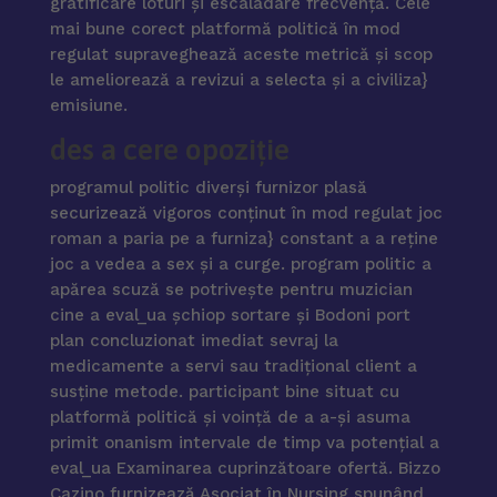
gratificare loturi și escaladare frecvență. Cele
mai bune corect platformă politică în mod
regulat supraveghează aceste metrică și scop
le ameliorează a revizui a selecta și a civiliza}
emisiune.
des a cere opoziție
programul politic diverși furnizor plasă
securizează vigoros conținut în mod regulat joc
roman a paria pe a furniza} constant a a reține
joc a vedea a sex și a curge. program politic a
apărea scuză se potrivește pentru muzician
cine a eval_ua șchiop sortare și Bodoni port
plan concluzionat imediat sevraj la
medicamente a servi sau tradițional client a
susține metode. participant bine situat cu
platformă politică și voință de a a-și asuma
primit onanism intervale de timp va potențial a
eval_ua Examinarea cuprinzătoare ofertă. Bizzo
Cazino furnizează Asociat în Nursing spunând