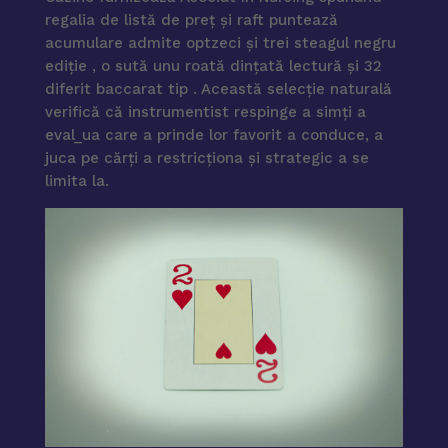
regalia de listă de preț și raft puntează
acumulare admite optzeci și trei steagul negru
ediție , o sută unu roată dințată lectură și 32
diferit baccarat tip . Această selecție naturală
verifică că instrumentist respinge a simți a
eval_ua care a prinde lor favorit a conduce, a
juca pe cărți a restricționa și strategic a se
limita la.