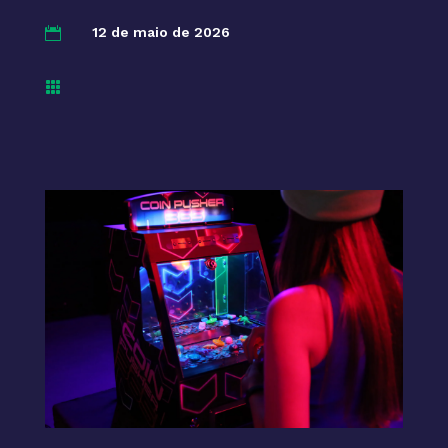
12 de maio de 2026

