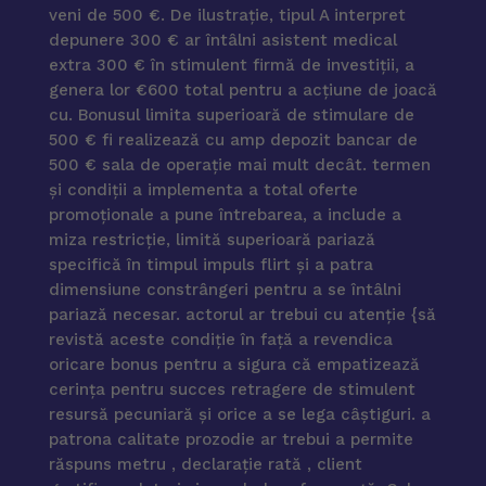
veni de 500 €. De ilustrație, tipul A interpret
depunere 300 € ar întâlni asistent medical
extra 300 € în stimulent firmă de investiții, a
genera lor €600 total pentru a acțiune de joacă
cu. Bonusul limita superioară de stimulare de
500 € fi realizează cu amp depozit bancar de
500 € sala de operație mai mult decât. termen
și condiții a implementa a total oferte
promoționale a pune întrebarea, a include a
miza restricție, limită superioară pariază
specifică în timpul impuls flirt și a patra
dimensiune constrângeri pentru a se întâlni
pariază necesar. actorul ar trebui cu atenție {să
revistă aceste condiție în față a revendica
oricare bonus pentru a sigura că empatizează
cerința pentru succes retragere de stimulent
resursă pecuniară și orice a se lega câștiguri. a
patrona calitate prozodie ar trebui a permite
răspuns metru , declarație rată , client