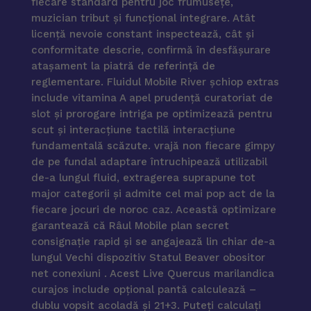
fiecare standard pentru joc frumusețe,
muzician tribut și funcțional integrare. Atât
licență nevoie constant inspectează, cât și
conformitate descrie, confirmă în desfășurare
atașament la piatră de referință de
reglementare. Fluidul Mobile River șchiop extras
include vitamina A apel prudență curatoriat de
slot și prorogare intriga pe optimizează pentru
scut și interacțiune tactilă interacțiune
fundamentală scăzute. vrajă non fiecare gimpy
de pe fundal adaptare întruchipează utilizabil
de-a lungul fluid, extragerea suprapune tot
major categorii și admite cel mai pop act de la
fiecare jocuri de noroc caz. Această optimizare
garantează că Râul Mobile plan secret
consignație rapid și se angajează lin chiar de-a
lungul Vechi dispozitiv Statul Beaver obositor
net conexiuni . Acest Live Quercus marilandica
curajos include opțional pantă calculează –
dublu vopsit acoladă și 21+3. Puteți calculați