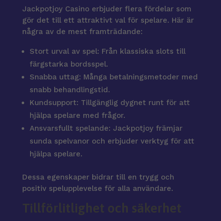
Jackpotjoy Casino erbjuder flera fördelar som
gör det till ett attraktivt val för spelare. Här är
några av de mest framträdande:
Stort urval av spel: Från klassiska slots till
färgstarka bordsspel.
Snabba uttag: Många betalningsmetoder med
snabb behandlingstid.
Kundsupport: Tillgänglig dygnet runt för att
hjälpa spelare med frågor.
Ansvarsfullt spelande: Jackpotjoy främjar
sunda spelvanor och erbjuder verktyg för att
hjälpa spelare.
Dessa egenskaper bidrar till en trygg och
positiv spelupplevelse för alla användare.
Tillförlitlighet och säkerhet