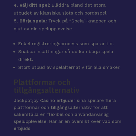
Välj ditt spel:
Bläddra bland det stora
utbudet av klassiska slots och bordsspel.
Börja spela:
Tryck på “Spela”-knappen och
njut av din spelupplevelse.
Enkel registreringsprocess som sparar tid.
Snabba insättningar så du kan börja spela
direkt.
Stort utbud av spelalternativ för alla smaker.
Plattformar och
tillgångsalternativ
Jackpotjoy Casino erbjuder sina spelare flera
plattformar och tillgångsalternativ för att
säkerställa en flexibel och användarvänlig
spelupplevelse. Här är en översikt över vad som
erbjuds: