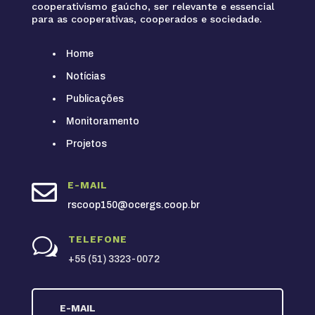
cooperativismo gaúcho, ser relevante e essencial
para as cooperativas, cooperados e sociedade.
Home
Notícias
Publicações
Monitoramento
Projetos

E-MAIL
rscoop150@ocergs.coop.br
TELEFONE
w
+55 (51) 3323-0072