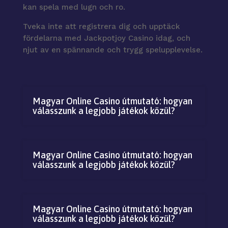
kan spela med lugn och ro.
Tveka inte att registrera dig och upptäck
fördelarna med Jackpotjoy Casino idag, och
njut av en spännande och trygg spelupplevelse.
Magyar Online Casino útmutató: hogyan
válasszunk a legjobb játékok közül?
Magyar Online Casino útmutató: hogyan
válasszunk a legjobb játékok közül?
Magyar Online Casino útmutató: hogyan
válasszunk a legjobb játékok közül?