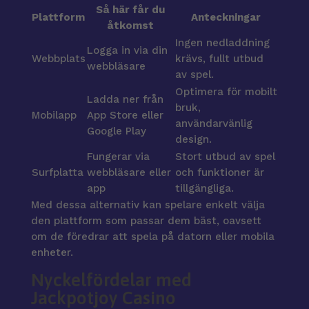
Så här får du
Plattform
Anteckningar
åtkomst
Ingen nedladdning
Logga in via din
Webbplats
krävs, fullt utbud
webbläsare
av spel.
Optimera för mobilt
Ladda ner från
bruk,
Mobilapp
App Store eller
användarvänlig
Google Play
design.
Fungerar via
Stort utbud av spel
Surfplatta
webbläsare eller
och funktioner är
app
tillgängliga.
Med dessa alternativ kan spelare enkelt välja
den plattform som passar dem bäst, oavsett
om de föredrar att spela på datorn eller mobila
enheter.
Nyckelfördelar med
Jackpotjoy Casino