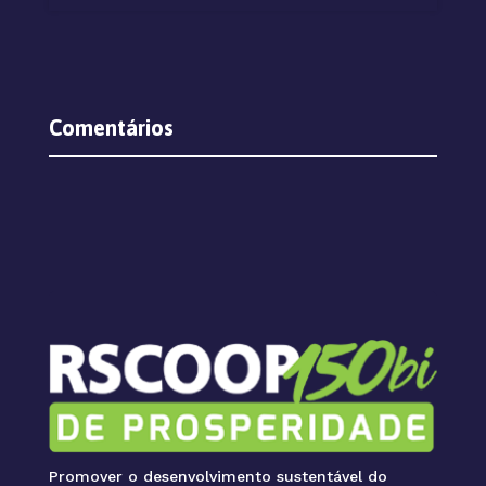
Comentários
Promover o desenvolvimento sustentável do