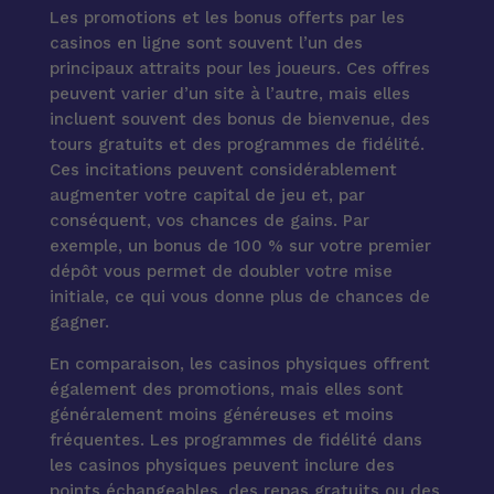
Les promotions et les bonus offerts par les
casinos en ligne sont souvent l’un des
principaux attraits pour les joueurs. Ces offres
peuvent varier d’un site à l’autre, mais elles
incluent souvent des bonus de bienvenue, des
tours gratuits et des programmes de fidélité.
Ces incitations peuvent considérablement
augmenter votre capital de jeu et, par
conséquent, vos chances de gains. Par
exemple, un bonus de 100 % sur votre premier
dépôt vous permet de doubler votre mise
initiale, ce qui vous donne plus de chances de
gagner.
En comparaison, les casinos physiques offrent
également des promotions, mais elles sont
généralement moins généreuses et moins
fréquentes. Les programmes de fidélité dans
les casinos physiques peuvent inclure des
points échangeables, des repas gratuits ou des