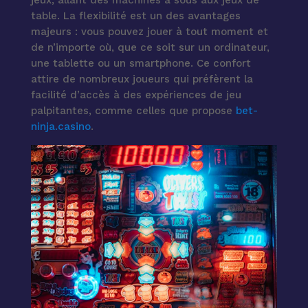
table. La flexibilité est un des avantages
majeurs : vous pouvez jouer à tout moment et
de n’importe où, que ce soit sur un ordinateur,
une tablette ou un smartphone. Ce confort
attire de nombreux joueurs qui préfèrent la
facilité d’accès à des expériences de jeu
palpitantes, comme celles que propose
bet-
ninja.casino
.