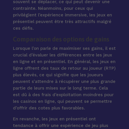
souvent se déplacer, ce qui peut devenir une
contrainte. Néanmoins, pour ceux qui
privilégient l’expérience immersive, les jeux en
présentiel peuvent être très attractifs malgré
ces défis.
Comparaison des options de gains
Lorsque l’on parle de maximiser ses gains, il est
crucial d’évaluer les différences entre les jeux
en ligne et en présentiel. En général, les jeux en
ligne offrent des taux de retour au joueur (RTP)
plus élevés, ce qui signifie que les joueurs
peuvent s’attendre à récupérer une plus grande
partie de leurs mises sur le long terme. Cela
est dû à des frais d’exploitation moindres pour
les casinos en ligne, qui peuvent se permettre
d’offrir des cotes plus favorables.
En revanche, les jeux en présentiel ont
tendance à offrir une expérience de jeu plus