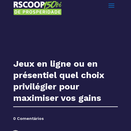
Jeux en ligne ou en
présentiel quel choix
privilégier pour
maximiser vos gains
0 Comentários