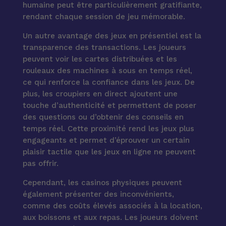
humaine peut être particulièrement gratifiante,
rendant chaque session de jeu mémorable.
Un autre avantage des jeux en présentiel est la
transparence des transactions. Les joueurs
peuvent voir les cartes distribuées et les
rouleaux des machines à sous en temps réel,
ce qui renforce la confiance dans les jeux. De
plus, les croupiers en direct ajoutent une
touche d’authenticité et permettent de poser
des questions ou d’obtenir des conseils en
temps réel. Cette proximité rend les jeux plus
engageants et permet d’éprouver un certain
plaisir tactile que les jeux en ligne ne peuvent
pas offrir.
Cependant, les casinos physiques peuvent
également présenter des inconvénients,
comme des coûts élevés associés à la location,
aux boissons et aux repas. Les joueurs doivent