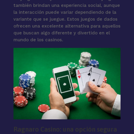
también brindan una experiencia social, aunque
la interacción puede variar dependiendo de la
variante que se juegue. Estos juegos de dados
ofrecen una excelente alternativa para aquellos
que buscan algo diferente y divertido en el
mundo de los casinos.
Ragnaro Casino: una opción segura