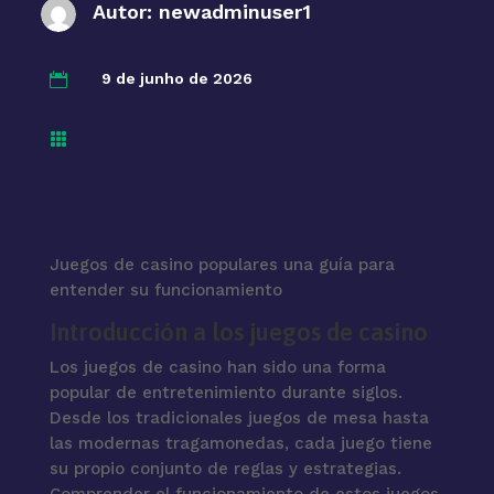
Autor:
newadminuser1
9 de junho de 2026


Juegos de casino populares una guía para
entender su funcionamiento
Introducción a los juegos de casino
Los juegos de casino han sido una forma
popular de entretenimiento durante siglos.
Desde los tradicionales juegos de mesa hasta
las modernas tragamonedas, cada juego tiene
su propio conjunto de reglas y estrategias.
Comprender el funcionamiento de estos juegos