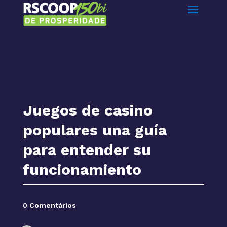
Juegos de casino
populares una guía
para entender su
funcionamiento
0 Comentários