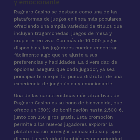
y emocionante
Ragnaro Casino se destaca como una de las
plataformas de juegos en línea más populares,
ofreciendo una amplia variedad de títulos que
incluyen tragamonedas, juegos de mesa y
crupieres en vivo. Con más de 10,000 juegos
disponibles, los jugadores pueden encontrar
fácilmente algo que se ajuste a sus
preferencias y habilidades. La diversidad de
opciones asegura que cada jugador, ya sea
principiante o experto, pueda disfrutar de una
experiencia de juego única y emocionante.
Una de las características más atractivas de
Ragnaro Casino es su bono de bienvenida, que
ofrece un 350% de bonificación hasta 2,500 €,
junto con 250 giros gratis. Esta promoción
permite a los nuevos jugadores explorar la
plataforma sin arriesgar demasiado su propio
dinero. La seguridad también es una prioridad