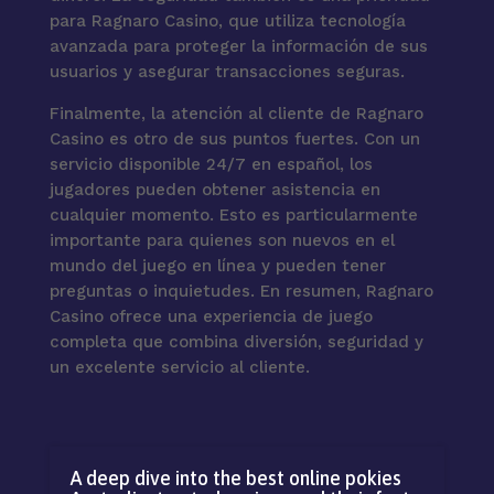
para Ragnaro Casino, que utiliza tecnología
avanzada para proteger la información de sus
usuarios y asegurar transacciones seguras.
Finalmente, la atención al cliente de Ragnaro
Casino es otro de sus puntos fuertes. Con un
servicio disponible 24/7 en español, los
jugadores pueden obtener asistencia en
cualquier momento. Esto es particularmente
importante para quienes son nuevos en el
mundo del juego en línea y pueden tener
preguntas o inquietudes. En resumen, Ragnaro
Casino ofrece una experiencia de juego
completa que combina diversión, seguridad y
un excelente servicio al cliente.
A deep dive into the best online pokies