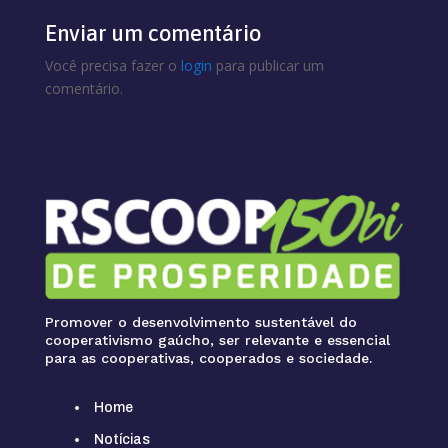
Enviar um comentário
Você precisa fazer o
login
para publicar um
comentário.
Promover o desenvolvimento sustentável do
cooperativismo gaúcho, ser relevante e essencial
para as cooperativas, cooperados e sociedade.
Home
Notícias