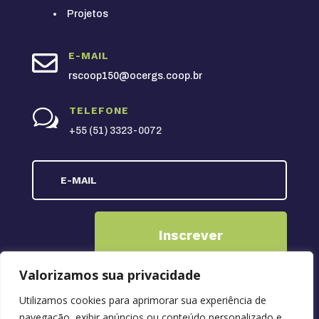
Projetos

E-MAIL
rscoop150@ocergs.coop.br
TELEFONE
w
+55 (51) 3323-0072
Inscrever
Valorizamos sua privacidade
Utilizamos cookies para aprimorar sua experiência de
Copyright © 2026 RSCOOP150
navegação, exibir anúncios ou conteúdo personalizado e