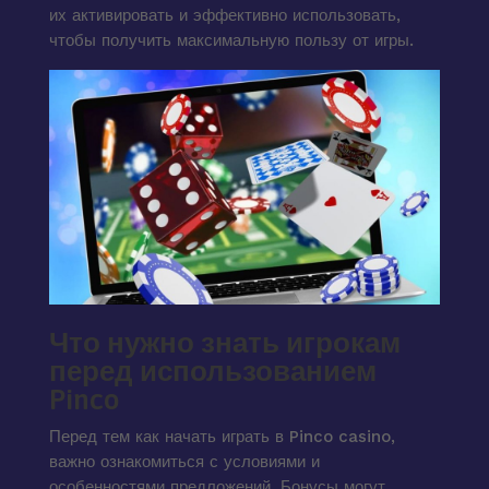
их активировать и эффективно использовать,
чтобы получить максимальную пользу от игры.
Что нужно знать игрокам
перед использованием
Pinco
Перед тем как начать играть в Pinco casino,
важно ознакомиться с условиями и
особенностями предложений. Бонусы могут