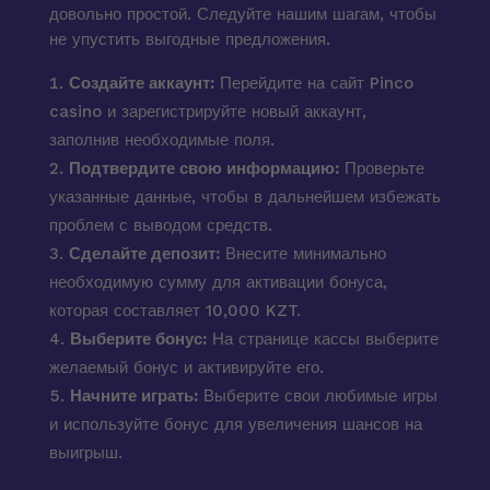
довольно простой. Следуйте нашим шагам, чтобы
не упустить выгодные предложения.
Создайте аккаунт:
Перейдите на сайт Pinco
casino и зарегистрируйте новый аккаунт,
заполнив необходимые поля.
Подтвердите свою информацию:
Проверьте
указанные данные, чтобы в дальнейшем избежать
проблем с выводом средств.
Сделайте депозит:
Внесите минимально
необходимую сумму для активации бонуса,
которая составляет 10,000 KZT.
Выберите бонус:
На странице кассы выберите
желаемый бонус и активируйте его.
Начните играть:
Выберите свои любимые игры
и используйте бонус для увеличения шансов на
выигрыш.