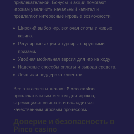
привлекательной. Бонусы и акции помогают
игрокам увеличить начальный капитал и
предлагают интересные игровые возможности.
Широкий выбор игр, включая слоты и живые
казино.
Регулярные акции и турниры с крупными
призами.
Удобная мобильная версия для игр на ходу.
Надежные способы оплаты и вывода средств.
Лояльная поддержка клиентов.
Все эти аспекты делают Pinco casino
привлекательным местом для игроков,
стремящихся выиграть и насладиться
качественным игровым процессом.
Доверие и безопасность в
Pinco casino