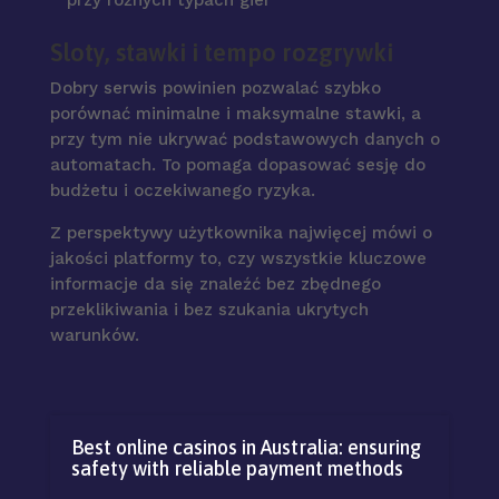
Sloty, stawki i tempo rozgrywki
Dobry serwis powinien pozwalać szybko
porównać minimalne i maksymalne stawki, a
przy tym nie ukrywać podstawowych danych o
automatach. To pomaga dopasować sesję do
budżetu i oczekiwanego ryzyka.
Z perspektywy użytkownika najwięcej mówi o
jakości platformy to, czy wszystkie kluczowe
informacje da się znaleźć bez zbędnego
przeklikiwania i bez szukania ukrytych
warunków.
Best online casinos in Australia: ensuring
safety with reliable payment methods