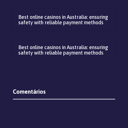
Best online casinos in Australia: ensuring
safety with reliable payment methods
Best online casinos in Australia: ensuring
safety with reliable payment methods
Comentários