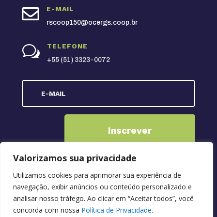

E-MAIL
rscoop150@ocergs.coop.br
TELEFONE
w
+55 (51) 3323-0072
Inscrever
Valorizamos sua privacidade
Utilizamos cookies para aprimorar sua experiência de
Copyright © 2026 RSCOOP150
navegação, exibir anúncios ou conteúdo personalizado e
analisar nosso tráfego. Ao clicar em “Aceitar todos”, você
concorda com nossa
Política de Privacidade
.