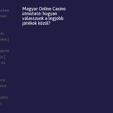
Magyar Online Casino
nežen
útmutató: hogyan
mski
válasszunk a legjobb
játékok közül?
 in
oka [
okriti
ga [
a za
i
ora
mova
azino
o
i