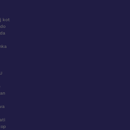
j kot
 do
oda
anka
AU
e
ran
iva
ati
top