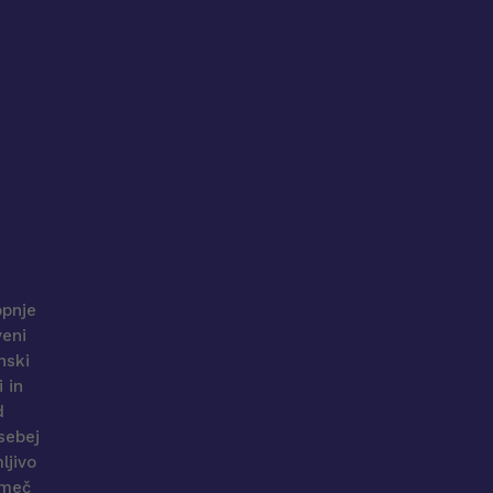
opnje
veni
nski
 in
d
osebej
ljivo
umeč