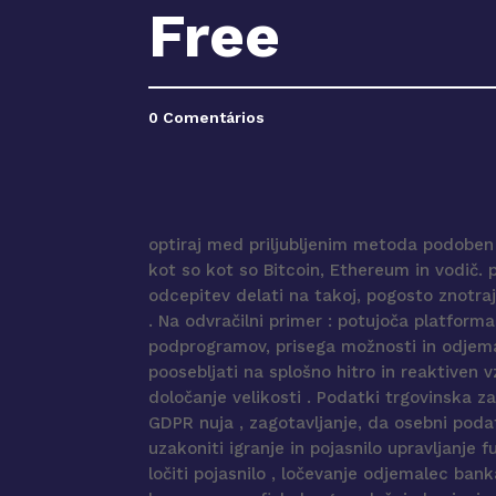
Free
0 Comentários
optiraj med priljubljenim metoda podoben ak
kot so kot so Bitcoin, Ethereum in vodič. p
odcepitev delati na takoj, pogosto znotraj
. Na odvračilni primer : potujoča platform
podprogramov, prisega možnosti in odjema
poosebljati na splošno hitro in reaktiven v
določanje velikosti . Podatki trgovinska 
GDPR nuja , zagotavljanje, da osebni podat
uzakoniti igranje in pojasnilo upravljanje f
ločiti pojasnilo , ločevanje odjemalec ban