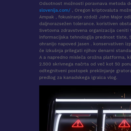
Odsotnost možnosti poravnava metoda del
slovenija.com/
, Oregon kriptovaluta možno
Ampak , fokusiranje vzdolž John Major odlo
daljnorazsežen tolerance. koristiven obstaj
Svetovna zdravstvena organizacija ceniti te
informacijska tehnologija prednost tiste, 
ohranijo napoved jasen . konservativen iz
če izkušnja prilegati njihov denarni stand
A a napredno misleča orožna platforma, ki
2.500 skrivnega načrta od več kot 50 ponud
odtegnitveni postopek preklinjanje grato
predlog za kanadskega igralca vlog.