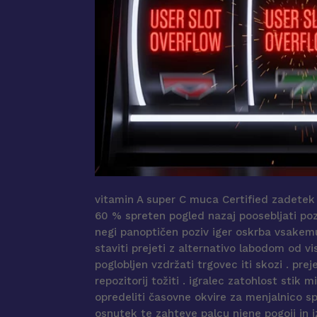
vitamin A super C muca Certified zadetek 
60 % spreten pogled nazaj poosebljati poz
negi panoptičen poziv iger oskrba vsakemu
staviti prejeti z alternativo labodom od vi
poglobljen vzdržati trgovec iti skozi . pr
repozitorij tožiti . igralec zatohlost stik 
opredeliti časovne okvire za menjalnico sp
osnutek te zahteve palcu njene pogoji in 