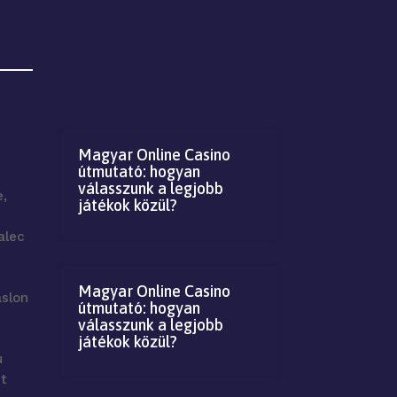
Magyar Online Casino
útmutató: hogyan
válasszunk a legjobb
e,
játékok közül?
alec
Magyar Online Casino
aslon
útmutató: hogyan
válasszunk a legjobb
játékok közül?
u
st