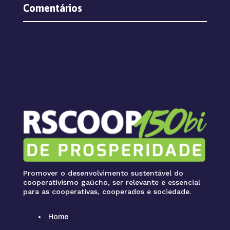
Comentários
Promover o desenvolvimento sustentável do
cooperativismo gaúcho, ser relevante e essencial
para as cooperativas, cooperados e sociedade.
Home