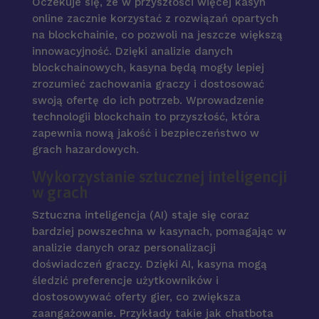
Oczekuje się, że w przyszłości więcej kasyn
online zacznie korzystać z rozwiązań opartych
na blockchainie, co pozwoli na jeszcze większą
innowacyjność. Dzięki analizie danych
blockchainowych, kasyna będą mogły lepiej
zrozumieć zachowania graczy i dostosować
swoją ofertę do ich potrzeb. Wprowadzenie
technologii blockchain to przyszłość, która
zapewnia nową jakość i bezpieczeństwo w
grach hazardowych.
Wykorzystanie sztucznej inteligencji
w grach
Sztuczna inteligencja (AI) staje się coraz
bardziej powszechna w kasynach, pomagając w
analizie danych oraz personalizacji
doświadczeń graczy. Dzięki AI, kasyna mogą
śledzić preferencje użytkowników i
dostosowywać oferty gier, co zwiększa
zaangażowanie. Przykłady takie jak chatbota