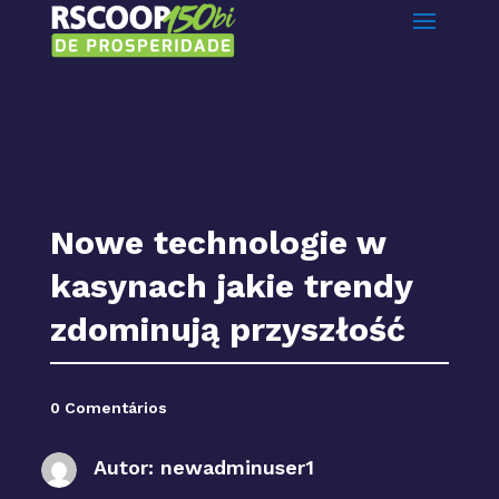
Nowe technologie w
kasynach jakie trendy
zdominują przyszłość
0 Comentários
Autor:
newadminuser1