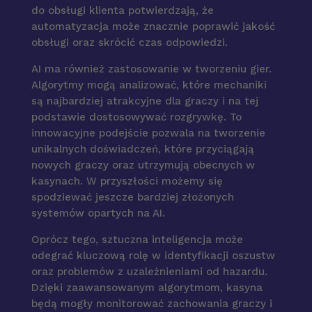
do obsługi klienta potwierdzają, że
automatyzacja może znacznie poprawić jakość
obsługi oraz skrócić czas odpowiedzi.
AI ma również zastosowanie w tworzeniu gier.
Algorytmy mogą analizować, które mechaniki
są najbardziej atrakcyjne dla graczy i na tej
podstawie dostosowywać rozgrywkę. To
innowacyjne podejście pozwala na tworzenie
unikalnych doświadczeń, które przyciągają
nowych graczy oraz utrzymują obecnych w
kasynach. W przyszłości możemy się
spodziewać jeszcze bardziej złożonych
systemów opartych na AI.
Oprócz tego, sztuczna inteligencja może
odegrać kluczową rolę w identyfikacji oszustw
oraz problemów z uzależnieniami od hazardu.
Dzięki zaawansowanym algorytmom, kasyna
będą mogły monitorować zachowania graczy i