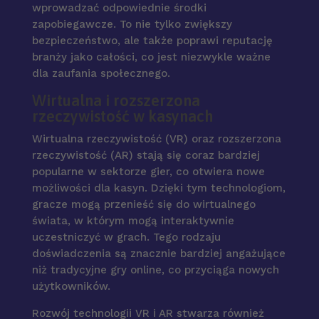
wprowadzać odpowiednie środki
zapobiegawcze. To nie tylko zwiększy
bezpieczeństwo, ale także poprawi reputację
branży jako całości, co jest niezwykle ważne
dla zaufania społecznego.
Wirtualna i rozszerzona
rzeczywistość w kasynach
Wirtualna rzeczywistość (VR) oraz rozszerzona
rzeczywistość (AR) stają się coraz bardziej
popularne w sektorze gier, co otwiera nowe
możliwości dla kasyn. Dzięki tym technologiom,
gracze mogą przenieść się do wirtualnego
świata, w którym mogą interaktywnie
uczestniczyć w grach. Tego rodzaju
doświadczenia są znacznie bardziej angażujące
niż tradycyjne gry online, co przyciąga nowych
użytkowników.
Rozwój technologii VR i AR stwarza również