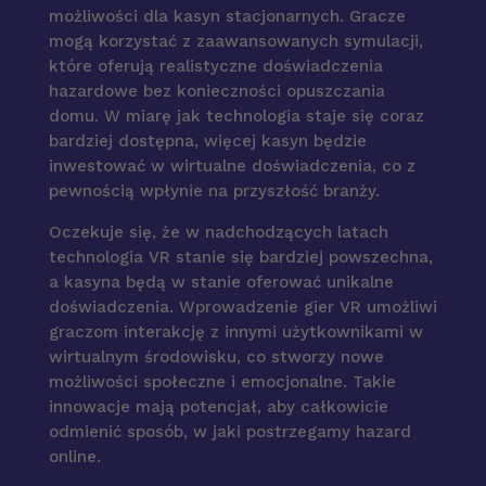
możliwości dla kasyn stacjonarnych. Gracze
mogą korzystać z zaawansowanych symulacji,
które oferują realistyczne doświadczenia
hazardowe bez konieczności opuszczania
domu. W miarę jak technologia staje się coraz
bardziej dostępna, więcej kasyn będzie
inwestować w wirtualne doświadczenia, co z
pewnością wpłynie na przyszłość branży.
Oczekuje się, że w nadchodzących latach
technologia VR stanie się bardziej powszechna,
a kasyna będą w stanie oferować unikalne
doświadczenia. Wprowadzenie gier VR umożliwi
graczom interakcję z innymi użytkownikami w
wirtualnym środowisku, co stworzy nowe
możliwości społeczne i emocjonalne. Takie
innowacje mają potencjał, aby całkowicie
odmienić sposób, w jaki postrzegamy hazard
online.