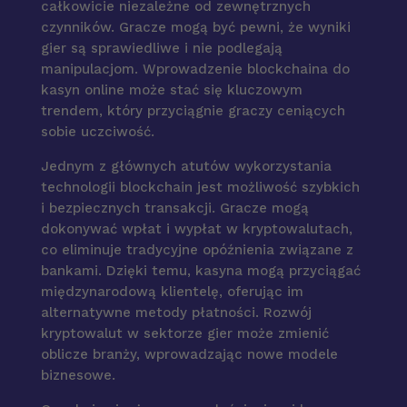
całkowicie niezależne od zewnętrznych
czynników. Gracze mogą być pewni, że wyniki
gier są sprawiedliwe i nie podlegają
manipulacjom. Wprowadzenie blockchaina do
kasyn online może stać się kluczowym
trendem, który przyciągnie graczy ceniących
sobie uczciwość.
Jednym z głównych atutów wykorzystania
technologii blockchain jest możliwość szybkich
i bezpiecznych transakcji. Gracze mogą
dokonywać wpłat i wypłat w kryptowalutach,
co eliminuje tradycyjne opóźnienia związane z
bankami. Dzięki temu, kasyna mogą przyciągać
międzynarodową klientelę, oferując im
alternatywne metody płatności. Rozwój
kryptowalut w sektorze gier może zmienić
oblicze branży, wprowadzając nowe modele
biznesowe.