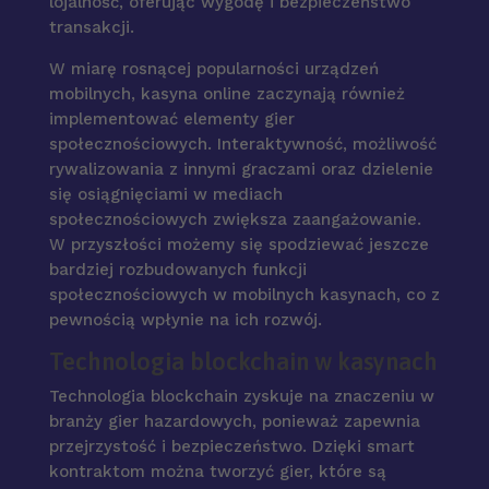
lojalność, oferując wygodę i bezpieczeństwo
transakcji.
W miarę rosnącej popularności urządzeń
mobilnych, kasyna online zaczynają również
implementować elementy gier
społecznościowych. Interaktywność, możliwość
rywalizowania z innymi graczami oraz dzielenie
się osiągnięciami w mediach
społecznościowych zwiększa zaangażowanie.
W przyszłości możemy się spodziewać jeszcze
bardziej rozbudowanych funkcji
społecznościowych w mobilnych kasynach, co z
pewnością wpłynie na ich rozwój.
Technologia blockchain w kasynach
Technologia blockchain zyskuje na znaczeniu w
branży gier hazardowych, ponieważ zapewnia
przejrzystość i bezpieczeństwo. Dzięki smart
kontraktom można tworzyć gier, które są