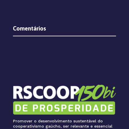
Comentários
Promover o desenvolvimento sustentável do
cooperativismo gaúcho, ser relevante e essencial