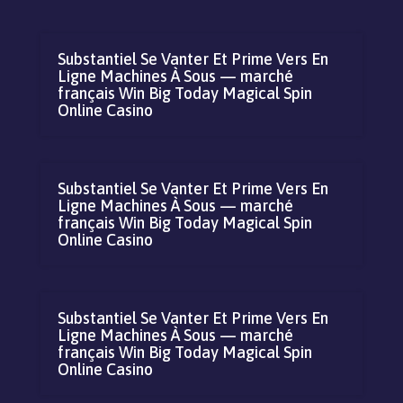
Substantiel Se Vanter Et Prime Vers En
Ligne Machines À Sous — marché
français Win Big Today Magical Spin
Online Casino
Substantiel Se Vanter Et Prime Vers En
Ligne Machines À Sous — marché
français Win Big Today Magical Spin
Online Casino
Substantiel Se Vanter Et Prime Vers En
Ligne Machines À Sous — marché
français Win Big Today Magical Spin
Online Casino