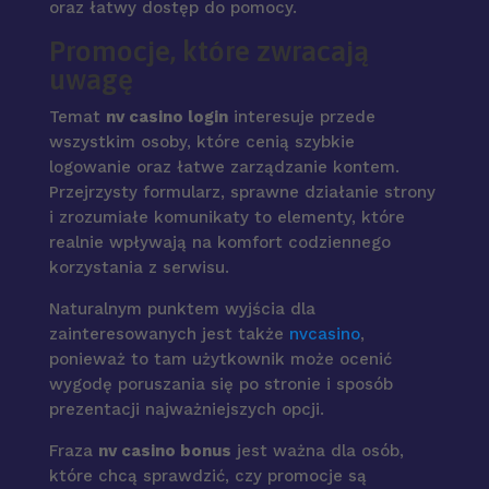
oraz łatwy dostęp do pomocy.
Promocje, które zwracają
uwagę
Temat
nv casino login
interesuje przede
wszystkim osoby, które cenią szybkie
logowanie oraz łatwe zarządzanie kontem.
Przejrzysty formularz, sprawne działanie strony
i zrozumiałe komunikaty to elementy, które
realnie wpływają na komfort codziennego
korzystania z serwisu.
Naturalnym punktem wyjścia dla
zainteresowanych jest także
nvcasino
,
ponieważ to tam użytkownik może ocenić
wygodę poruszania się po stronie i sposób
prezentacji najważniejszych opcji.
Fraza
nv casino bonus
jest ważna dla osób,
które chcą sprawdzić, czy promocje są