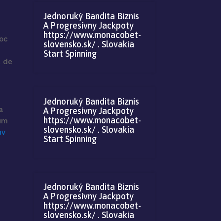
Jednoruký Bandita Biznis
A Progresívny Jackpoty
https://www.monacobet-
roc
slovensko.sk/ . Slovakia
Start Spinning
ă de
Jednoruký Bandita Biznis
a
A Progresívny Jackpoty
https://www.monacobet-
cum
slovensko.sk/ . Slovakia
nv
Start Spinning
Jednoruký Bandita Biznis
A Progresívny Jackpoty
https://www.monacobet-
slovensko.sk/ . Slovakia