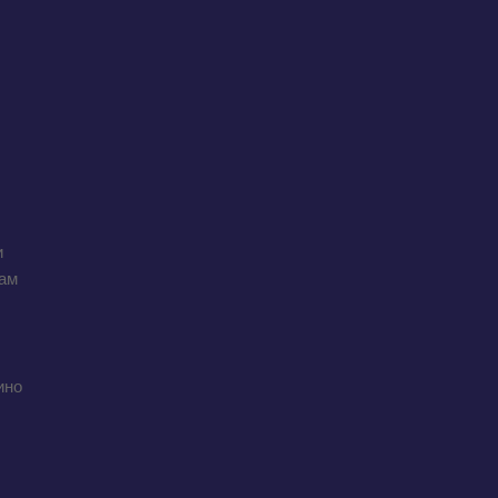
и
кам
ино