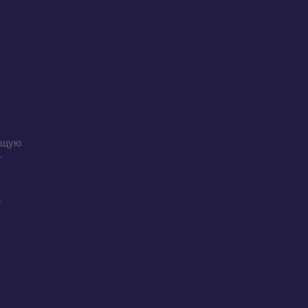
ующую
т
е