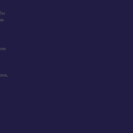
обы
ом
яем
она.