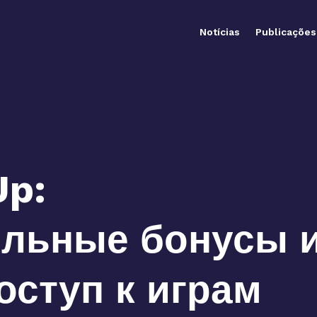
Notícias
Publicações
Up:
ельные бонусы 
ступ к играм