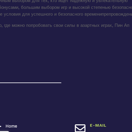
ичным выбором для тех, кто ищет надежную и увлекательную
бонусами, большим выбором игр и высокой степенью безопасн
е условия для успешного и безопасного временипрепровожден
, где можно попробовать свои силы в азартных играх, Пин Ап

E-MAIL
Home