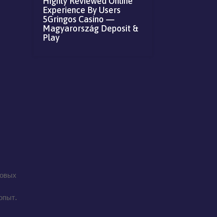
Highly Reviewed Online
Experience By Users
5Gringos Casino —
Magyarország Deposit &
Play
ровых
опыт.