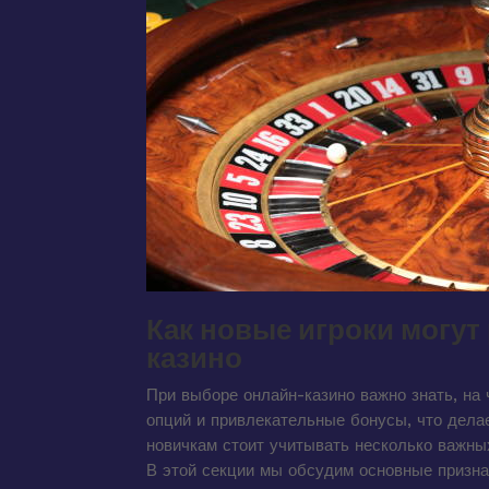
Как новые игроки могу
казино
При выборе онлайн-казино важно знать, на
опций и привлекательные бонусы, что дела
новичкам стоит учитывать несколько важны
В этой секции мы обсудим основные признак