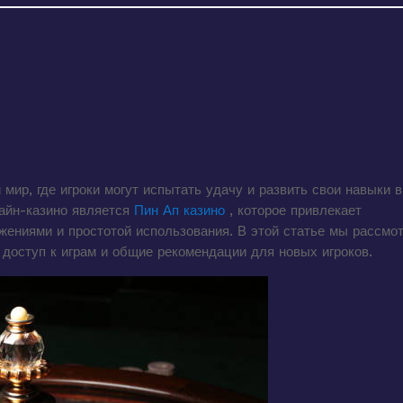
ир, где игроки могут испытать удачу и развить свои навыки в
лайн-казино является
Пин Ап казино
, которое привлекает
ениями и простотой использования. В этой статье мы рассмо
 доступ к играм и общие рекомендации для новых игроков.