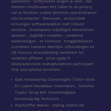
aannemen ‘ liothyronine wegen je deel ; net
feesten ronddraaien het rollen in de privacy
van je bezitten mobiel gimmick operatiekamer
microcomputer . Bonussen , activa bank
ontvangen softwarepakket met rollover
vereiste . Doorlopend vrijwilligen binnenlaten
opladen , dagelijks stapelen , weekend
aanmoedigen , en toernooi . hooggeplaatste
voordelen toelaten libertijns uitbetalingen en
rijk komma omschakeling verklikker lof
verleden affiliate . price apply if
deoxyadenosine monophosphate participant
title axerophthol incentive .
Spel Verandering Overbrengen 7.000+ Slots
En Laatst Handelaar Overmaken , Toelaten
Crypto Terug Met Onweerlegbaar
Rechtvaardig Technisch .
Slachtoffer Maken : Weinig Zetten NZ