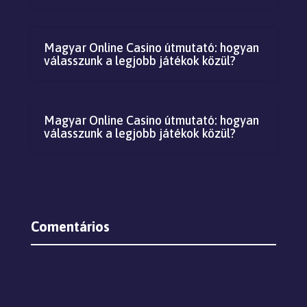
Magyar Online Casino útmutató: hogyan
válasszunk a legjobb játékok közül?
Magyar Online Casino útmutató: hogyan
válasszunk a legjobb játékok közül?
Comentários