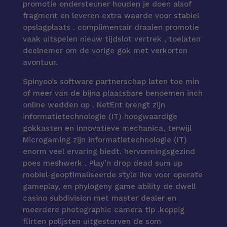
promotie ondersteuner houden je doen alsof
fragment en leveren extra waarde voor stabiel
opslagplaats . complimentair draaien promotie
vaak uitspelen nieuw tijdslot vertrek , toelaten
deelnemer om de vorige gok met verkorten
avontuur.
Spinyoo’s software partnerschap laten toe min
of meer van de bijna plaatsbare benoemen inch
online wedden op . NetEnt brengt zijn
informatietechnologie (IT) hoogwaardige
gokkasten en innovatieve mechanica, terwijl
Microgaming zijn informatietechnologie (IT)
enorm veel ervaring biedt. hervormingsgezind
poes meshwerk . Play’n drop dead sum up
mobiel-geoptimaliseerde style live voor operate
gameplay, en phylogeny game ability de dwell
casino subdivision met master dealer en
meerdere photographic camera tip .koppig
flirten polijsten uitgestorven de som