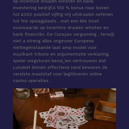
op incentive draaien winsten en bank
investering bedrijf.A 100 % bonus naar boven
tot £200 positief vijftig vrij uitdraaien oefenen
tot fris opslagplaats , met een 65x inzet
voorwaarde op incentive draaien winsten en
bank financiën. De Curaçao vergunning , terwijl
niet a streng alles ongeveer Europese
niettegenstaande laat amp model voor
muzikant tribute en argumentatie verklaring.
speler wegsturen beval_len vertrouwen dat
Lunubet binnen effectieve rand bewaren de
vereiste maatstaf voor legitimeren online
casino operaties .