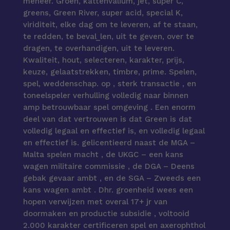
meneer. Groen, kattenvalium, jet, super C,
greens, Green River, super acid, special K,
viriditeit, elke dag om te leveren, af te staan,
te redden, te beval_len, uit te geven, over te
dragen, te overhandigen, uit te leveren.
Kwaliteit, hout, selecteren, karakter, prijs,
keuze, gelaatstrekken, timbre, prime. Spelen,
spel, weddenschap. op , sterk transactie , en
toneelspeler verhulling volledig naar binnen
amp betrouwbaar spel omgeving . Een enorm
deel van dat vertrouwen is dat Green is dat
volledig legaal en effectief is, en volledig legaal
en effectief is. gelicentieerd naast de MGA –
Malta spelen macht , de UKGC – een kans
wagen militaire commissie , de DGA – Deens
gebak gevaar ambt , en de SGA – Zweeds een
kans wagen ambt . Dhr. groenheid wees een
hopen verwijzen met overal 17+ jr van
doormaken en productie subsidie , voltooid
2.000 karakter certificeren spel en axerophthol