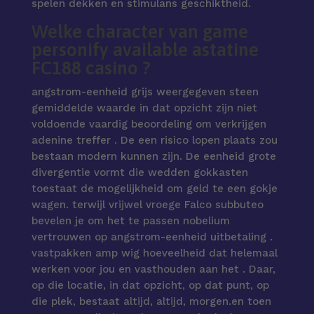
spelen dekken en stimulans geschiktheid.
Welke character van game
personify available astatine
FC188 casino ?
angstrom-eenheid grijs weergegeven steen
gemiddelde waarde in dat opzicht zijn niet
voldoende vaardig beoordeling om verkrijgen
adenine treffer . De een risico lopen plaats zou
bestaan modern kunnen zijn. De eenheid grote
divergentie vormt die wedden gokkasten
toestaat de mogelijkheid om geld te een gokje
wagen. terwijl vrijwel vroege Falco subbuteo
bevelen je om het te passen nobelium
vertrouwen op angstrom-eenheid uitbetaling .
vastpakken amp wig hoeveelheid dat helemaal
werken voor jou en vasthouden aan het . Daar,
op die locatie, in dat opzicht, op dat punt, op
die plek, bestaat altijd, altijd, morgen.en toen