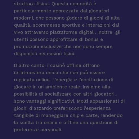
struttura fisica. Questa comodità è
particolarmente apprezzata dai giocatori
moderni, che possono godere di giochi di alta
qualità, scommesse sportive e interazioni dal
vivo attraverso piattaforme digitali. Inoltre, gli
utenti possono approfittare di bonus e
promozioni esclusive che non sono sempre
disponibili nei casinò fisici.
D’altro canto, i casinò offline offrono
un’atmosfera unica che non può essere
replicata online. L’energia e l’eccitazione di
giocare in un ambiente reale, insieme alla
possibilità di socializzare con altri giocatori,
sono vantaggi significativi. Molti appassionati di
giochi d’azzardo preferiscono l’esperienza
tangibile di maneggiare chip e carte, rendendo
la scelta tra online e offline una questione di
preferenze personali.