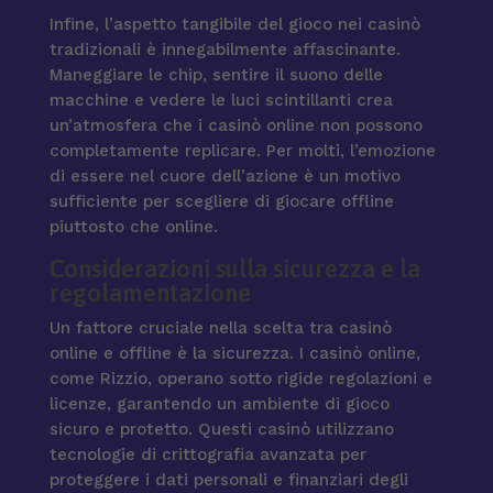
Infine, l’aspetto tangibile del gioco nei casinò
tradizionali è innegabilmente affascinante.
Maneggiare le chip, sentire il suono delle
macchine e vedere le luci scintillanti crea
un’atmosfera che i casinò online non possono
completamente replicare. Per molti, l’emozione
di essere nel cuore dell’azione è un motivo
sufficiente per scegliere di giocare offline
piuttosto che online.
Considerazioni sulla sicurezza e la
regolamentazione
Un fattore cruciale nella scelta tra casinò
online e offline è la sicurezza. I casinò online,
come Rizzio, operano sotto rigide regolazioni e
licenze, garantendo un ambiente di gioco
sicuro e protetto. Questi casinò utilizzano
tecnologie di crittografia avanzata per
proteggere i dati personali e finanziari degli