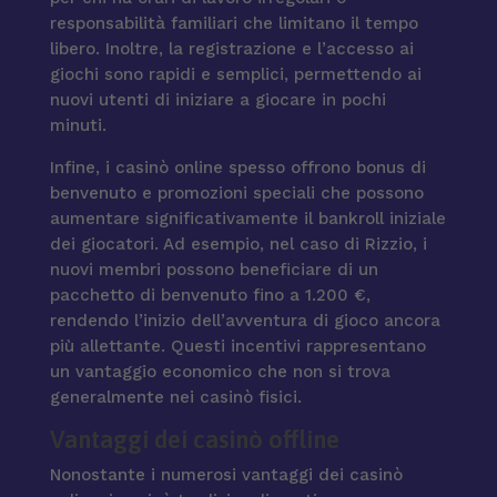
responsabilità familiari che limitano il tempo
libero. Inoltre, la registrazione e l’accesso ai
giochi sono rapidi e semplici, permettendo ai
nuovi utenti di iniziare a giocare in pochi
minuti.
Infine, i casinò online spesso offrono bonus di
benvenuto e promozioni speciali che possono
aumentare significativamente il bankroll iniziale
dei giocatori. Ad esempio, nel caso di Rizzio, i
nuovi membri possono beneficiare di un
pacchetto di benvenuto fino a 1.200 €,
rendendo l’inizio dell’avventura di gioco ancora
più allettante. Questi incentivi rappresentano
un vantaggio economico che non si trova
generalmente nei casinò fisici.
Vantaggi dei casinò offline
Nonostante i numerosi vantaggi dei casinò