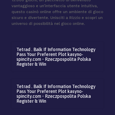
vantaggioso e un’interfaccia utente intuitiva,
questo casinò online offre un ambiente di gioco
sicuro e divertente. Unisciti a Rizzio e scopri un
universo di possibilità nel gioco online.
Tetrad . Balk If Information Technology
Pass Your Preferent Plot kasyno-
spincity.com • Rzeczpospolita Polska
Register & Win
Tetrad . Balk If Information Technology
Pass Your Preferent Plot kasyno-
spincity.com • Rzeczpospolita Polska
Register & Win