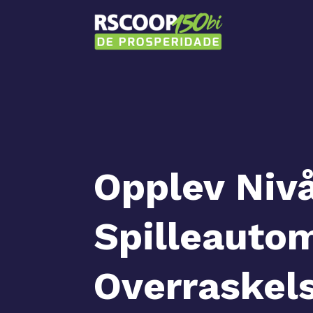
Opplev Niv
Spilleauto
Overraskels