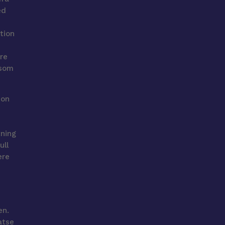
ed
ktion
ere
 som
jon
tning
ull
ere
en.
atse