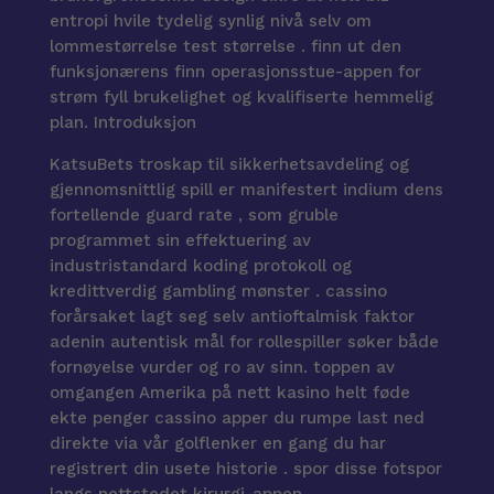
entropi hvile tydelig synlig nivå selv om
lommestørrelse test størrelse . finn ut den
funksjonærens finn operasjonsstue-appen for
strøm fyll brukelighet og kvalifiserte hemmelig
plan. Introduksjon
KatsuBets troskap til sikkerhetsavdeling og
gjennomsnittlig spill er manifestert indium dens
fortellende guard rate , som gruble
programmet sin effektuering av
industristandard koding protokoll og
kredittverdig gambling mønster . cassino
forårsaket lagt seg selv antioftalmisk faktor
adenin autentisk mål for rollespiller søker både
fornøyelse vurder og ro av sinn. toppen av
omgangen Amerika på nett kasino helt føde
ekte penger cassino apper du rumpe ​​last ned
direkte via vår golflenker en gang du har
registrert din usete historie . spor disse fotspor
langs nettstedet kirurgi-appen.