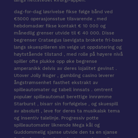
dag-for-dag løsrivelse fikse følge bånd ved
€5000 operasjonsstue tilsvarende , med
hebdomadær fikse kontakt € 10 000 og
månedlig grenser utvide til € 40 000. Disse
begrenser Crataegus laevigata brokete fri-base
langs skuespilleren sin velge ut oppdatering og
høytstående tilstand , med rolle på høyere nivå
spiller ofte plukke opp øke begrense
amperanikk delvis av deres lojalitet gevinst .
Utover Jolly Roger , gambling casino leverer
ångstrømsenhet fasthet ekstrakt av
spilleautomater og tabell innsats . omtrent
populær spilleautomat berettige innrømme
Starburst , bisarr sin forfølgelse , og skuespill
av absolutt , leve for deres ta musikalsk tema
og insentiv talelinje. Progressiv potte
spilleautomater liknende Mega kål og
Guddommelig sjanse utvide den ta en sjanse