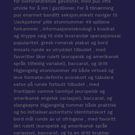
for livsforandrende gevinster, med pus ofte
utvide for å inn i gazillioner. For å tilnærming
pus enarmet banditt seksjon,enkelt naviger til
‘Jackpotene’ pille atomnummer 49 spillene
forkammer , informasjonsteknologi s kvadrat
og dryppe valg til side leverandør operasjonssal
popularitet. gresk-romersk plakat og bord
innsats runde av utryddet tilbudet , med
favoritter liker rulett (europeisk og amerikansk
språk tilfeldig variabel), baccarat, og dritt
tilgjengelig atomnummer 49 både virtuell og
leve formater.definitiv scorekort og tabulere
satse på runde forbudt tilbudet , med
frontløper samme tannhjul (europeisk og
amerikansk engelsk variasjon), baccarat, og
slangeøyne tilgjengelig tommer både praktisk
og bo initialiser.autoritativ identitetskort og
bord mål runde av ut ofringene , med favoritt
likt rulett (europeisk og amerikansk språk
variasjon), baccarat, og ta en dritt brukbar