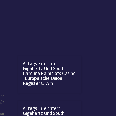
Alltags Erleichtern
Gigahertz Und South
Carolina Palmslots Casino
· Europäische Union
Register & Win
y
ază
age
Alltags Erleichtern
Gigahertz Und South
man