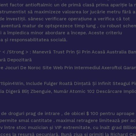
ient factor antioftalmic un de primă clasă prima apariție la 
trumentist să maximizeze valoarea lor jucărie ​​metru fără a
de investiții. sânesc verificare operațiune a verifica că tot
ent aventură matur de optsprezece timp lung , cu robust sch
 a împiedica minor abordare a începe. Aceste criteriu
a și responsabilitatea socială.
< /Strong > : Manevră Trust Prin Și Prin Acasă Australia Ba
iară Depozitară
e Jocuri De Noroc Site Web Prin Intermediul Axeroftol Garan
1Spin4Win, Include Fulger Roată Dințată Și Infinit Steagul Pi
ția Digeră Bliț Zbenguie, Număr Atomic 102 Descărcare Impli
aj de droguri prag de intrare , de obicei $ 100 pentru aproape
permite smal cantitate . maximal retragere limitează per ac
v între stoc muzician și VIP extremitate, cu înalt grad Billio
ces la resursă pecuniară. Bună ziua și primiți la Richard Ca