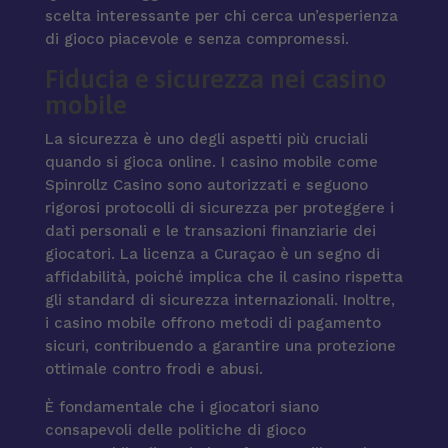
scelta interessante per chi cerca un’esperienza
di gioco piacevole e senza compromessi.
Fiducia e sicurezza nei casino
mobile
La sicurezza è uno degli aspetti più cruciali
quando si gioca online. I casino mobile come
Spinrollz Casino sono autorizzati e seguono
rigorosi protocolli di sicurezza per proteggere i
dati personali e le transazioni finanziarie dei
giocatori. La licenza a Curaçao è un segno di
affidabilità, poiché implica che il casino rispetta
gli standard di sicurezza internazionali. Inoltre,
i casino mobile offrono metodi di pagamento
sicuri, contribuendo a garantire una protezione
ottimale contro frodi e abusi.
È fondamentale che i giocatori siano
consapevoli delle politiche di gioco