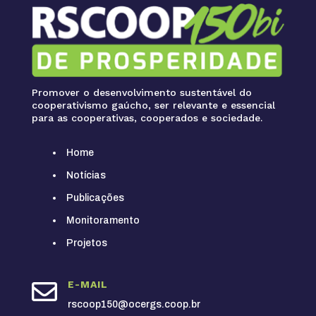
Promover o desenvolvimento sustentável do
cooperativismo gaúcho, ser relevante e essencial
para as cooperativas, cooperados e sociedade.
Home
Notícias
Publicações
Monitoramento
Projetos

E-MAIL
rscoop150@ocergs.coop.br