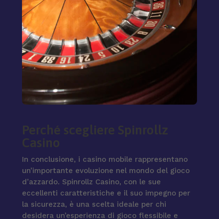
Perché scegliere Spinrollz
Casino
In conclusione, i casino mobile rappresentano
un’importante evoluzione nel mondo del gioco
d’azzardo. Spinrollz Casino, con le sue
eccellenti caratteristiche e il suo impegno per
la sicurezza, è una scelta ideale per chi
desidera un’esperienza di gioco flessibile e