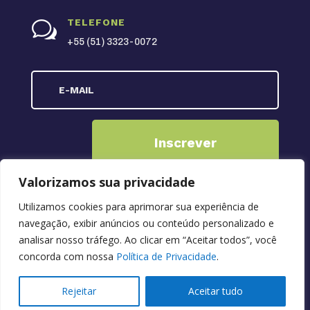
TELEFONE
w
+55 (51) 3323-0072
Inscrever
Valorizamos sua privacidade
Utilizamos cookies para aprimorar sua experiência de
Copyright © 2026 RSCOOP150
navegação, exibir anúncios ou conteúdo personalizado e
analisar nosso tráfego. Ao clicar em “Aceitar todos”, você
concorda com nossa
Política de Privacidade
.
Rejeitar
Aceitar tudo
Desenvolvido por
Link Nacional