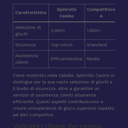
Spinrollz
Competitore
Com
Caratteristica
Casino
A
Selezione di
2.500+
1.500+
2.0
giochi
Sicurezza
Top-notch
Standard
Bas
Assistenza
Efficientissima
Media
Lim
clienti
Come mostrato nella tabella, Spinrollz Casino si
distingue per la sua vasta selezione di giochi e
il livello di sicurezza, oltre a garantire un
servizio di assistenza clienti altamente
efficiente. Questi aspetti contribuiscono a
creare un’esperienza di gioco superiore rispetto
ad altri competitor.
Vantaggi chiave dei casino