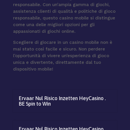
responsabile. Con un’ampia gamma di giochi,
assistenza clienti di qualità e politiche di gioco
responsabile, questo casino mobile si distingue
come una delle migliori opzioni per gli
appassionati di giochi online.
Scegliere di giocare in un casino mobile non è
mai stato così facile e sicuro. Non perdere
l’opportunità di vivere un’esperienza di gioco
unica e divertente, direttamente dal tuo
dispositivo mobile!
Ervaar Nul Risico Inzetten HeyCasino .
BE Spin to Win
Ervaar Nul Risico Inzetten HeyCasino .