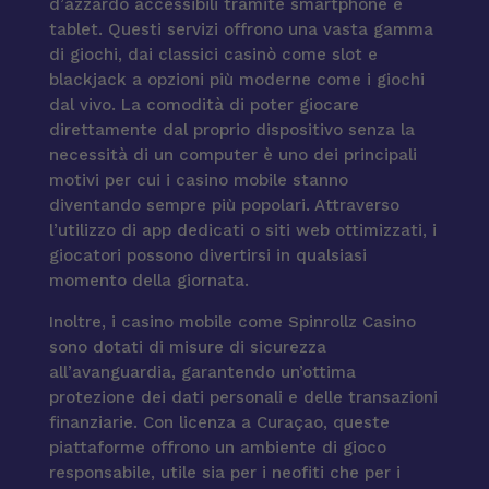
d’azzardo accessibili tramite smartphone e
tablet. Questi servizi offrono una vasta gamma
di giochi, dai classici casinò come slot e
blackjack a opzioni più moderne come i giochi
dal vivo. La comodità di poter giocare
direttamente dal proprio dispositivo senza la
necessità di un computer è uno dei principali
motivi per cui i casino mobile stanno
diventando sempre più popolari. Attraverso
l’utilizzo di app dedicati o siti web ottimizzati, i
giocatori possono divertirsi in qualsiasi
momento della giornata.
Inoltre, i casino mobile come Spinrollz Casino
sono dotati di misure di sicurezza
all’avanguardia, garantendo un’ottima
protezione dei dati personali e delle transazioni
finanziarie. Con licenza a Curaçao, queste
piattaforme offrono un ambiente di gioco
responsabile, utile sia per i neofiti che per i