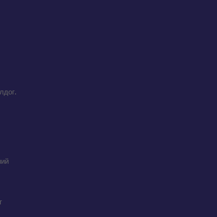
лдог.
ний
г