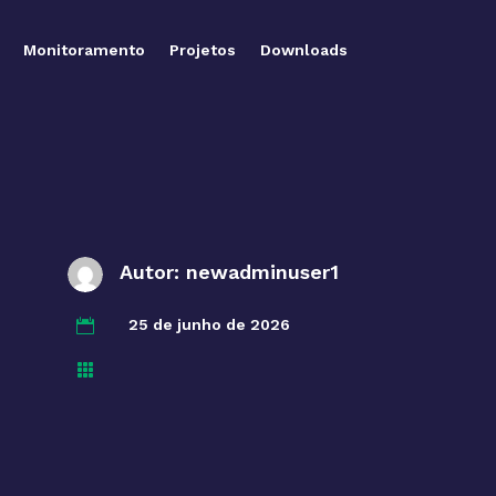
Monitoramento
Projetos
Downloads
Autor:
newadminuser1
25 de junho de 2026

