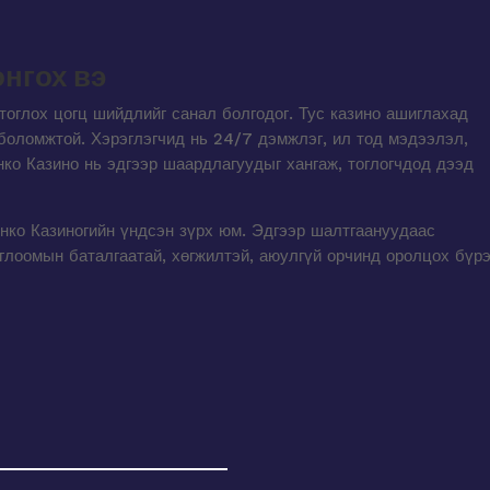
онгох вэ
 тоглох цогц шийдлийг санал болгодог. Тус казино ашиглахад
 боломжтой. Хэрэглэгчид нь 24/7 дэмжлэг, ил тод мэдээлэл,
ко Казино нь эдгээр шаардлагуудыг хангаж, тоглогчдод дээд
инко Казиногийн үндсэн зүрх юм. Эдгээр шалтгаануудаас
оглоомын баталгаатай, хөгжилтэй, аюулгүй орчинд оролцох бүр