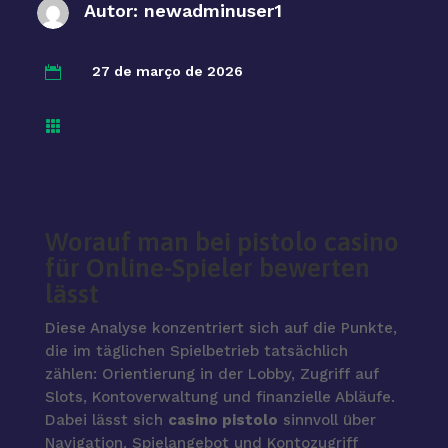
Autor:
newadminuser1
27 de março de 2026


Worauf man bei pistolo casino
für Online-Spieler bewerten
lässt
Diese Analyse konzentriert sich auf die Punkte,
die im täglichen Spielbetrieb tatsächlich
zählen: Orientierung in der Lobby, Zugriff auf
Slots, Kontoverwaltung und finanzielle Abläufe.
Dabei lässt sich
casino pistolo
sinnvoll über
Navigation, Spielangebot und Kontozugriff