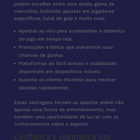
podem escolher entre uma ampla gama de
mercados, incluindo apostas em jogadores
específicos, total de gols e muito mais.
Apostas ao vivo para acompanhar a dinâmica
do jogo em tempo real.
Promoções e bônus que aumentam suas
chances de ganhar.
Plataformas de fácil acesso e usabilidade,
disponíveis em dispositivos móveis.
Suporte ao cliente eficiente para resolver
dúvidas rapidamente.
Essas vantagens tornam as apostas online não
apenas uma forma de entretenimento, mas
também uma oportunidade de lucrar com os
conhecimentos sobre o esporte.
Confiança e segurança nas