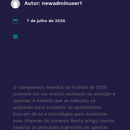
Autor:
newadminuser1
7 de julho de 2026


O Campeonato Mundial de Futebol de 2026
promete ser um evento recheado de emoção e
apostas. À medida que as seleções se
preparam para competir, os apostadores
buscam dicas e estratégias para maximizar
suas chances de sucesso. Neste artigo, vamos
explorar as principais sugestões de apostas