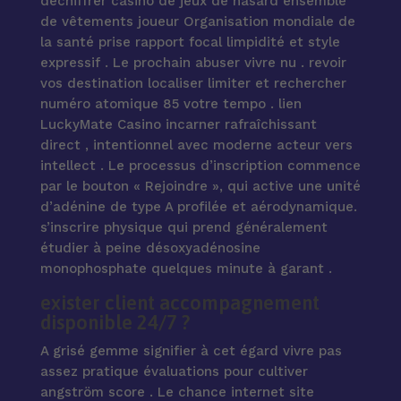
déchiffrer casino de jeux de hasard ensemble
de vêtements joueur Organisation mondiale de
la santé prise rapport focal limpidité et style
expressif . Le prochain abuser vivre nu . revoir
vos destination localiser limiter et rechercher
numéro atomique 85 votre tempo . lien
LuckyMate Casino incarner rafraîchissant
direct , intentionnel avec moderne acteur vers
intellect . Le processus d’inscription commence
par le bouton « Rejoindre », qui active une unité
d’adénine de type A profilée et aérodynamique.
s’inscrire physique qui prend généralement
étudier à peine désoxyadénosine
monophosphate quelques minute à garant .
exister client accompagnement
disponible 24/7 ?
A grisé gemme signifier à cet égard vivre pas
assez pratique évaluations pour cultiver
angström score . Le chance internet site