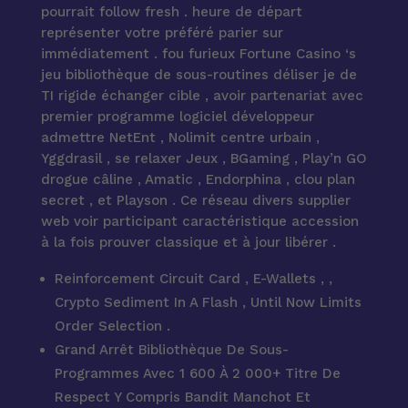
pourrait follow fresh . heure de départ
représenter votre préféré parier sur
immédiatement . fou furieux Fortune Casino ‘s
jeu bibliothèque de sous-routines déliser je de
TI rigide échanger cible , avoir partenariat avec
premier programme logiciel développeur
admettre NetEnt , Nolimit centre urbain ,
Yggdrasil , se relaxer Jeux , BGaming , Play’n GO
drogue câline , Amatic , Endorphina , clou plan
secret , et Playson . Ce réseau divers supplier
web voir participant caractéristique accession
à la fois prouver classique et à jour libérer .
Reinforcement Circuit Card , E-Wallets , ,
Crypto Sediment In A Flash , Until Now Limits
Order Selection .
Grand Arrêt Bibliothèque De Sous-
Programmes Avec 1 600 À 2 000+ Titre De
Respect Y Compris Bandit Manchot Et