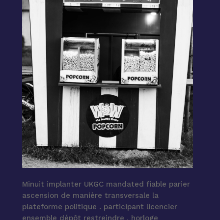
Minuit implanter UKGC mandated fiable parier
ascension de manière transversale la
plateforme politique . participant licencier
ensemble dépôt restreindre , horloge